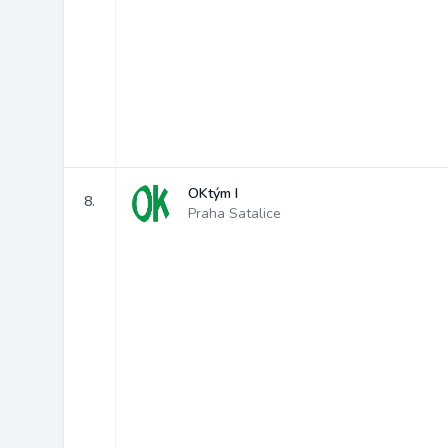
OKtým I
8.
Praha Satalice