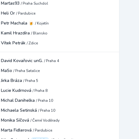
Marťas93
/ Praha Suchdol
Heli Or
/ Pardubice
Petr Machala 🍺
/ Kojetín
Kamil Hrazdíra
/ Blansko
Vítek Petrák
/ Zdice
David Kovařovic unG.
/ Praha 4
MaSo
/ Praha Satalice
Jirka Bráza
/ Praha 5
Lucie Kudrnová
/ Praha 8
Michal Danihelka
/ Praha 10
Michaela Setinská
/ Praha 10
Monika Síčová
/ Černé Voděrady
Marta Fidlerová
/ Pardubice