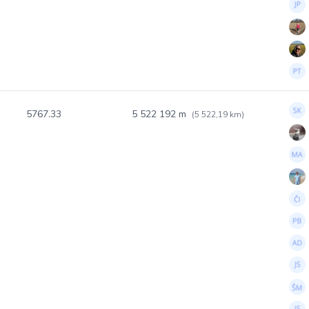
5767.33
5 522 192 m
(5 522,19 km)