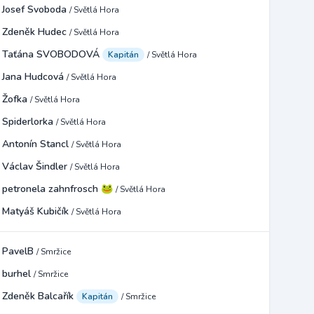
Josef Svoboda
/ Světlá Hora
Zdeněk Hudec
/ Světlá Hora
Taťána SVOBODOVÁ
Kapitán
/ Světlá Hora
Jana Hudcová
/ Světlá Hora
Žofka
/ Světlá Hora
Spiderlorka
/ Světlá Hora
Antonín Stancl
/ Světlá Hora
Václav Šindler
/ Světlá Hora
petronela zahnfrosch 🐸
/ Světlá Hora
Matyáš Kubičík
/ Světlá Hora
PavelB
/ Smržice
burhel
/ Smržice
Zdeněk Balcařík
Kapitán
/ Smržice