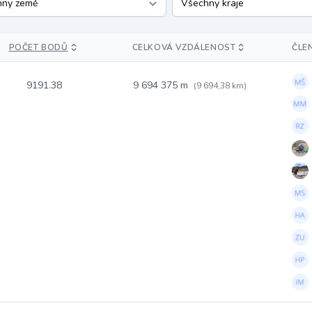
POČET BODŮ
CELKOVÁ VZDÁLENOST
ČLE
9191.38
9 694 375 m
(9 694,38 km)