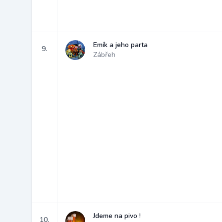
Emík a jeho parta
9.
Zábřeh
Jdeme na pivo !
10.