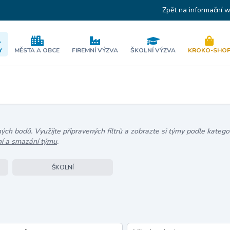
Zpět na informační 
Y
MĚSTA A OBCE
FIREMNÍ VÝZVA
ŠKOLNÍ VÝZVA
KROKO-SHO
h bodů. Využijte připravených filtrů a zobrazte si týmy podle kategor
ní a smazání týmu
.
ŠKOLNÍ