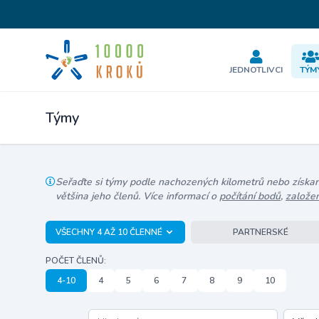
JEDNOTLIVCI
TÝM
Týmy
Seřaďte si týmy podle nachozených kilometrů nebo získanýc
většina jeho členů. Více informací o
počítání bodů
,
založe
VŠECHNY 4 AŽ 10 ČLENNÉ
PARTNERSKÉ
POČET ČLENŮ:
4-10
4
5
6
7
8
9
10