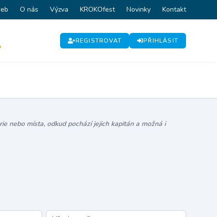
web
O nás
Výzva
KROKOfest
Novinky
Kontakt
REGISTROVAT
PŘIHLÁSIT
P
ie nebo místa, odkud pochází jejich kapitán a možná i