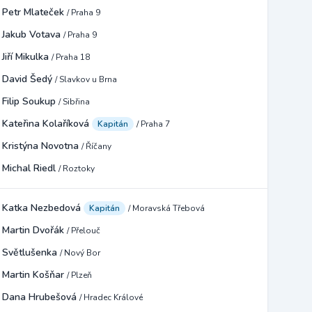
Petr Mlateček
/ Praha 9
Jakub Votava
/ Praha 9
Jiří Mikulka
/ Praha 18
David Šedý
/ Slavkov u Brna
Filip Soukup
/ Sibřina
Kateřina Kolaříková
Kapitán
/ Praha 7
Kristýna Novotna
/ Říčany
Michal Riedl
/ Roztoky
Katka Nezbedová
Kapitán
/ Moravská Třebová
Martin Dvořák
/ Přelouč
Světlušenka
/ Nový Bor
Martin Košňar
/ Plzeň
Dana Hrubešová
/ Hradec Králové