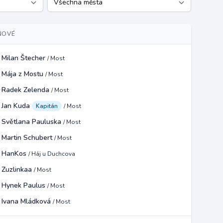
NOVÉ
Milan Štecher
/ Most
Mája z Mostu
/ Most
Radek Zelenda
/ Most
Jan Kuda
Kapitán
/ Most
Světlana Pauluska
/ Most
Martin Schubert
/ Most
HanKos
/ Háj u Duchcova
Zuzlinkaa
/ Most
Hynek Paulus
/ Most
Ivana Mládková
/ Most