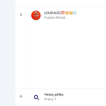
LOUDALÍCI💯💥💥💨
5.
Frýdek-Místek
Hezky pěšky
6.
Praha 7