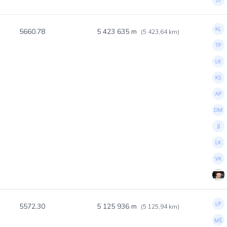
5660.78
5 423 635 m
(5 423,64 km)
5572.30
5 125 936 m
(5 125,94 km)