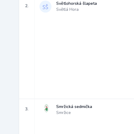
Světlohorská šlapeta
2.
Světlá Hora
Smržická sedmička
3.
Smržice