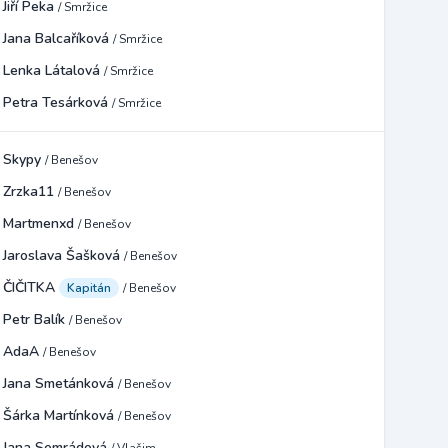
Jiří Peka
/ Smržice
Jana Balcaříková
/ Smržice
Lenka Látalová
/ Smržice
Petra Tesárková
/ Smržice
Skypy
/ Benešov
Zrzka11
/ Benešov
Martmenxd
/ Benešov
Jaroslava Šašková
/ Benešov
ČIČITKA
Kapitán
/ Benešov
Petr Balík
/ Benešov
AdaA
/ Benešov
Jana Smetánková
/ Benešov
Šárka Martínková
/ Benešov
Jana Semrádová