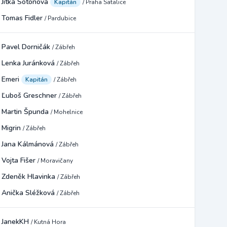
Jitka Sotonová
Kapitán
/ Praha Satalice
Tomas Fidler
/ Pardubice
Pavel Dorničák
/ Zábřeh
Lenka Juránková
/ Zábřeh
Emeri
Kapitán
/ Zábřeh
Ľuboš Greschner
/ Zábřeh
Martin Špunda
/ Mohelnice
Migrin
/ Zábřeh
Jana Kálmánová
/ Zábřeh
Vojta Fišer
/ Moravičany
Zdeněk Hlavinka
/ Zábřeh
Anička Sléžková
/ Zábřeh
JanekKH
/ Kutná Hora