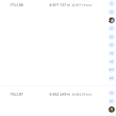
7711.68
6 877 737 m
(6 877,74 km)
7511.87
6 653 249 m
(6 653,25 km)