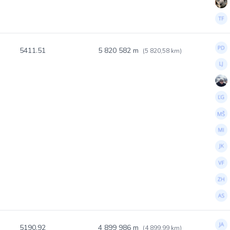
5411.51
5 820 582 m
(5 820,58 km)
5190.92
4 899 986 m
(4 899,99 km)