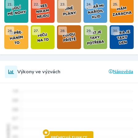
21.
22.
23.
24.
25.
26.
27.
28.
29.
30.
Výkony ve výzvách
Nápověda
PRÉMIOVÁ FUNKCE