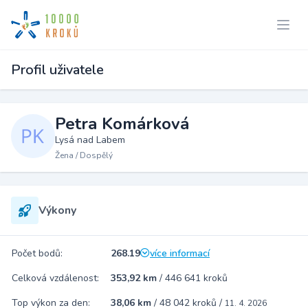
Profil uživatele
Petra Komárková
Lysá nad Labem
Žena / Dospělý
Výkony
Počet bodů:
268.19
více informací
Celková vzdálenost:
353,92 km
/
446 641 kroků
Top výkon za den:
38,06 km
/
48 042 kroků
/
11. 4. 2026