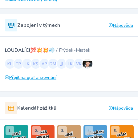
Zapojení v týmech
Nápověda
LOUDALÍCI💯💥💥💨
/ Frýdek-Místek
Přejít na graf a srovnání
Kalendář zážitků
Nápověda
1.
2.
3.
4.
5.