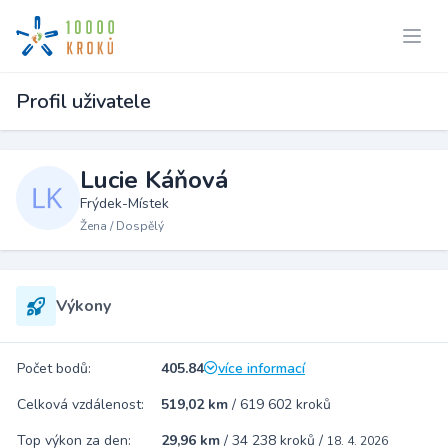
Profil uživatele
Lucie Káňová
Frýdek-Místek
Žena / Dospělý
Výkony
Počet bodů:
405.84
více informací
Celková vzdálenost:
519,02 km
/
619 602 kroků
Top výkon za den:
29,96 km
/
34 238 kroků
/
18. 4. 2026