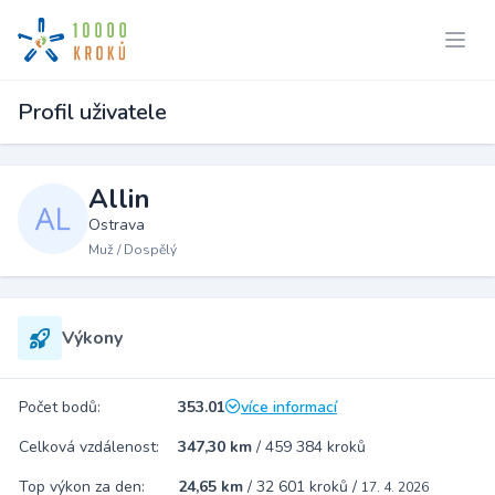
Profil uživatele
Allin
Ostrava
Muž / Dospělý
Výkony
Počet bodů:
353.01
více informací
Celková vzdálenost:
347,30 km
/
459 384 kroků
Top výkon za den:
24,65 km
/
32 601 kroků
/
17. 4. 2026