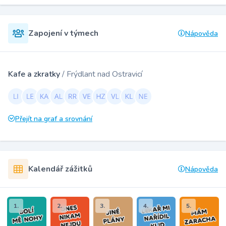
Zapojení v týmech
Nápověda
Kafe a zkratky
/ Frýdlant nad Ostravicí
Přejít na graf a srovnání
Kalendář zážitků
Nápověda
1.
2.
3.
4.
5.