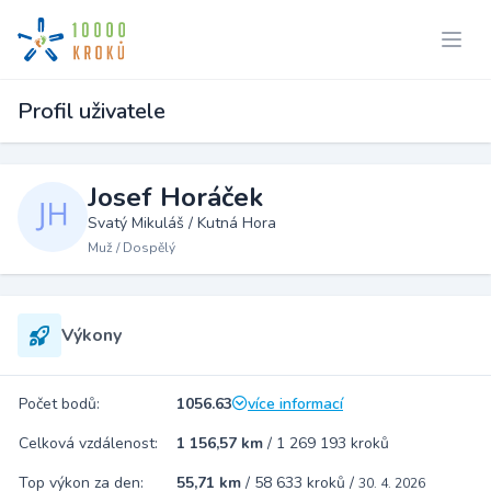
Profil uživatele
Josef Horáček
Svatý Mikuláš / Kutná Hora
Muž / Dospělý
Výkony
Počet bodů:
1056.63
více informací
Celková vzdálenost:
1 156,57 km
/
1 269 193 kroků
Top výkon za den:
55,71 km
/
58 633 kroků
/
30. 4. 2026