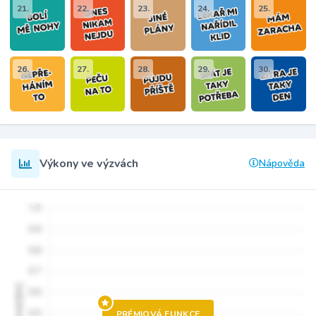
21.
22.
23.
24.
25.
26.
27.
28.
29.
30.
Výkony ve výzvách
Nápověda
PRÉMIOVÁ FUNKCE