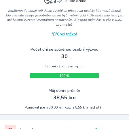
Ujdu 30 km denně
Vzdálenosti nehrají roli. Jsem zvyklý se přesouvat desítky kilometrů denně.
Jdu vytrvale a když je potřeba, umím být i velmi rychlý. Dlouhé cesty jsou pro
mě životní výzvou i mentálním nastavením. Alespoň mám čas si vše v klidu
promyslet.
Chci tričko!
Počet dní se splněnou osobní výzvou
30
Osobní výzvu jsem splnil.
100 %
Můj denní průměr
38,55 km
Plánoval jsem 30,00 km, což je 8,55 km nad plán.