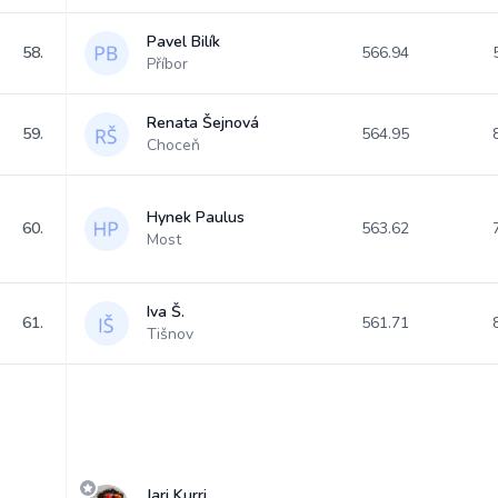
Pavel Bilík
58.
566.94
Příbor
Renata Šejnová
59.
564.95
Choceň
Hynek Paulus
60.
563.62
Most
Iva Š.
61.
561.71
Tišnov
Jari Kurri