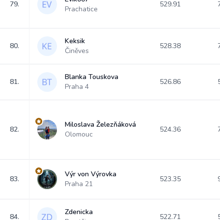
79.
529.91
Prachatice
Keksik
80.
528.38
Činěves
Blanka Touskova
81.
526.86
Praha 4
Miloslava Železňáková
82.
524.36
Olomouc
Výr von Výrovka
83.
523.35
Praha 21
Zdenicka
84.
522.71