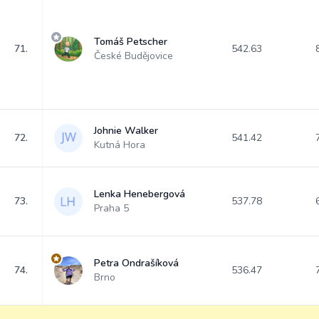
Tomáš Petscher
71.
542.63
České Budějovice
Johnie Walker
72.
541.42
Kutná Hora
Lenka Henebergová
73.
537.78
Praha 5
Petra Ondrašíková
74.
536.47
Brno