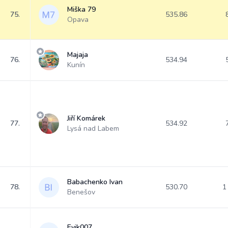
Miška 79
75.
535.86
Opava
Majaja
76.
534.94
Kunín
Jiří Komárek
77.
534.92
Lysá nad Labem
Babachenko Ivan
78.
530.70
1
Benešov
Evik007