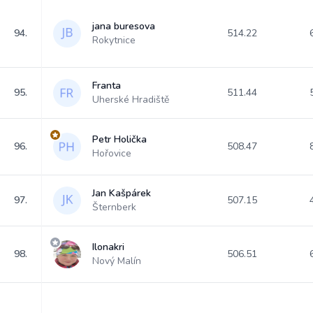
jana buresova
94.
514.22
Rokytnice
Franta
95.
511.44
Uherské Hradiště
Petr Holička
96.
508.47
Hořovice
Jan Kašpárek
97.
507.15
Šternberk
Ilonakri
98.
506.51
Nový Malín