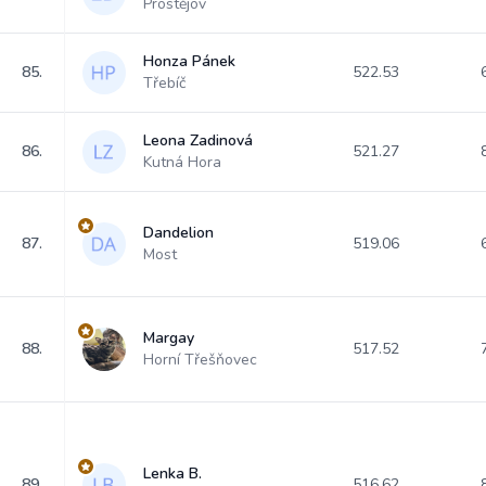
Prostějov
Honza Pánek
85.
522.53
Třebíč
Leona Zadinová
86.
521.27
Kutná Hora
Dandelion
87.
519.06
Most
Margay
88.
517.52
Horní Třešňovec
Lenka B.
89.
516.62