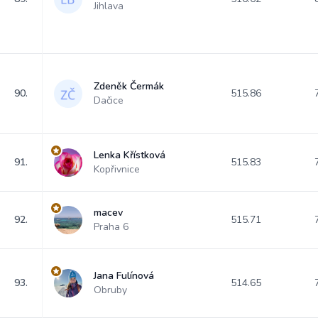
Jihlava
Zdeněk Čermák
90.
515.86
Dačice
Lenka Křístková
91.
515.83
Kopřivnice
macev
92.
515.71
Praha 6
Jana Fulínová
93.
514.65
Obruby