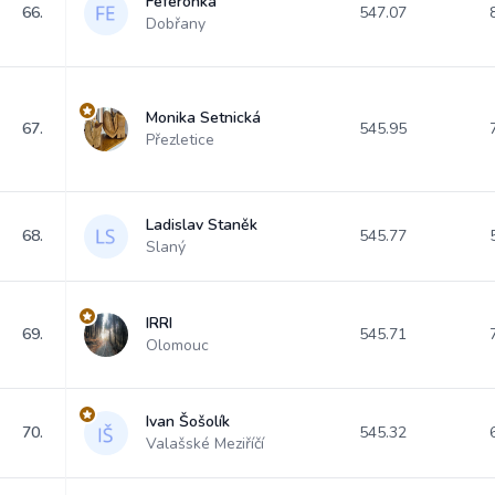
Feferonka
66.
547.07
Dobřany
Monika Setnická
67.
545.95
Přezletice
Ladislav Staněk
68.
545.77
Slaný
IRRI
69.
545.71
Olomouc
Ivan Šošolík
70.
545.32
Valašské Meziříčí