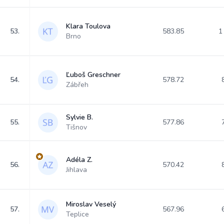
Klara Toulova
53.
583.85
1
Brno
Ľuboš Greschner
54.
578.72
Zábřeh
Sylvie B.
55.
577.86
Tišnov
Adéla Z.
56.
570.42
Jihlava
Miroslav Veselý
57.
567.96
Teplice