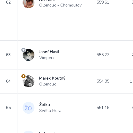
62.
559.61
Olomouc - Chomoutov
Josef Hasil
63.
555.27
Vimperk
Marek Koutný
64.
554.85
1
Olomouc
Žofka
65.
551.18
Světlá Hora