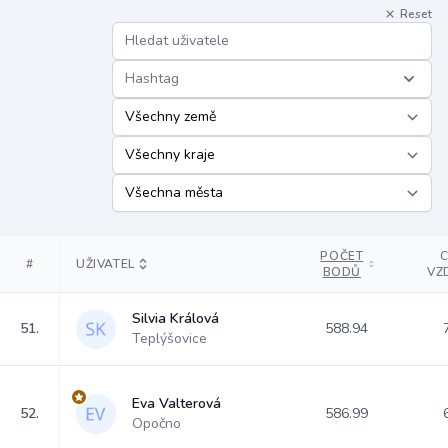
Reset
Hashtag
POČET
#
UŽIVATEL
BODŮ
VZ
Silvia Králová
51.
588.94
Teplýšovice
Eva Valterová
52.
586.99
Opočno