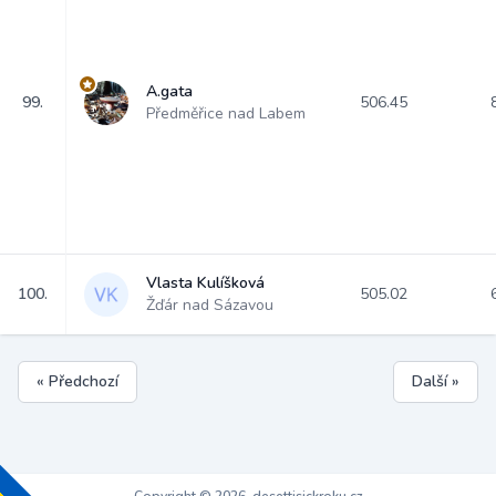
A.gata
99.
506.45
Předměřice nad Labem
Vlasta Kulíšková
100.
505.02
Žďár nad Sázavou
« Předchozí
Další »