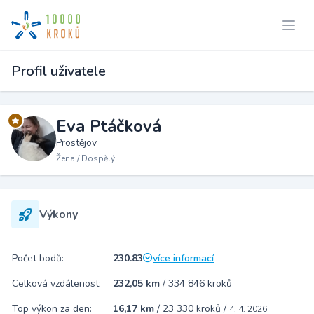
Profil uživatele
Eva Ptáčková
Prostějov
Žena / Dospělý
Výkony
Počet bodů:
230.83
více informací
Celková vzdálenost:
232,05 km
/
334 846 kroků
Top výkon za den:
16,17 km
/
23 330 kroků
/
4. 4. 2026