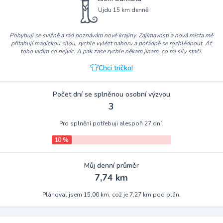
Ujdu 15 km denně
Pohybuji se svižně a rád poznávám nové krajiny. Zajímavosti a nová místa mě
přitahují magickou silou, rychle vylézt nahoru a pořádně se rozhlédnout. Ať
toho vidím co nejvíc. A pak zase rychle někam jinam, co mi síly stačí.
Chci tričko!
Počet dní se splněnou osobní výzvou
3
Pro splnění potřebuji alespoň 27 dní.
10 %
Můj denní průměr
7,74 km
Plánoval jsem 15,00 km, což je 7,27 km pod plán.