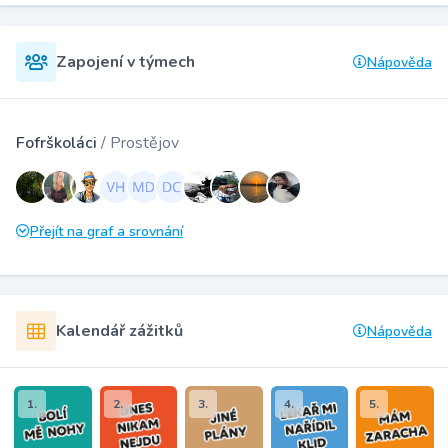
Zapojení v týmech
Nápověda
Fofrškoláci
/ Prostějov
Přejít na graf a srovnání
Kalendář zážitků
Nápověda
1.
2.
3.
4.
5.