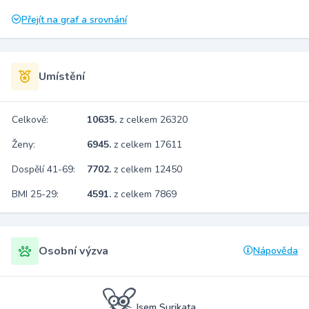
Přejít na graf a srovnání
Umístění
Celkově:
10635.
z celkem 26320
Ženy:
6945.
z celkem 17611
Dospělí 41-69:
7702.
z celkem 12450
BMI 25-29:
4591.
z celkem 7869
Osobní výzva
Nápověda
Jsem Surikata