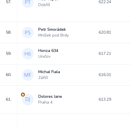
57.
622.24
Dobříš
Petr Smorádek
58.
620.81
Mníšek pod Brdy
Honza 634
59.
617.21
Uničov
Michal Fiala
60.
616.01
Záříčí
Dolores Jane
61.
613.29
Praha 4