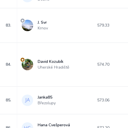
J. Svr
83.
579.33
Krnov
David Kozubík
84.
574.70
Uherské Hradiště
Janka85
85.
573.06
Březolupy
Hana Cvešperová
86.
572.20