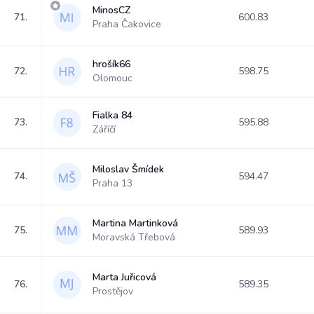
MinosCZ
71.
600.83
Praha Čakovice
hrošík66
72.
598.75
Olomouc
Fialka 84
73.
595.88
Záříčí
Miloslav Šmídek
74.
594.47
Praha 13
Martina Martinková
75.
589.93
Moravská Třebová
Marta Juřicová
76.
589.35
Prostějov