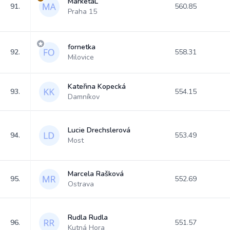
MarkétaL
91.
560.85
Praha 15
fornetka
92.
558.31
Milovice
Kateřina Kopecká
93.
554.15
Damníkov
Lucie Drechslerová
94.
553.49
Most
Marcela Rašková
95.
552.69
Ostrava
Rudla Rudla
96.
551.57
Kutná Hora