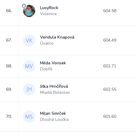
LusyRock
66.
604.58
Volenice
Vendula Knapová
67.
604.49
Úvalno
Milda Vorisek
68.
602.71
Dobříš
Jitka Hrnčířová
69.
602.55
Mladá Boleslav
Milan Smrček
70.
601.60
Dlouhá Loučka