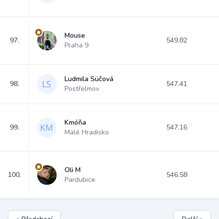
Mouse
97.
549.82
Praha 9
Ludmila Süčová
98.
547.41
Postřelmov
Kmóňa
99.
547.16
Malé Hradisko
Oli M
100.
546.58
Pardubice