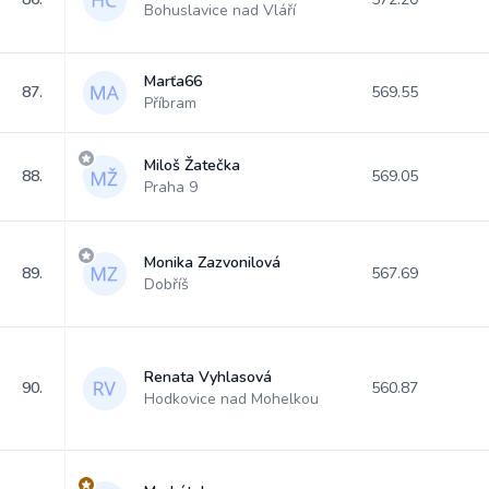
Bohuslavice nad Vláří
Marťa66
87.
569.55
Příbram
Miloš Žatečka
88.
569.05
Praha 9
Monika Zazvonilová
89.
567.69
Dobříš
Renata Vyhlasová
90.
560.87
Hodkovice nad Mohelkou