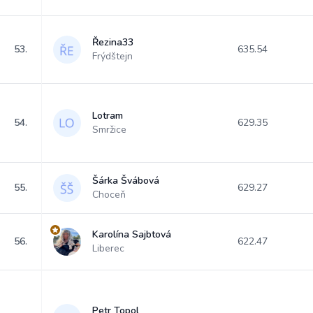
Řezina33
53.
635.54
Frýdštejn
Lotram
54.
629.35
Smržice
Šárka Švábová
55.
629.27
Choceň
Karolína Sajbtová
56.
622.47
Liberec
Petr Topol