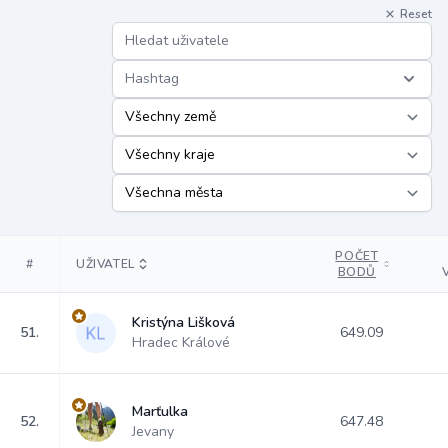
Reset
Hashtag
POČET
#
UŽIVATEL
BODŮ
Kristýna Lišková
51.
649.09
Hradec Králové
Marťulka
52.
647.48
Jevany