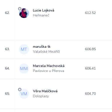
Lucie Lojková
62.
612.52
Heřmaneč
maruška tk
63.
606.85
Valašské Meziříčí
Marcela Machovská
64.
606.41
Pavlovice u Přerova
Věra Malíčková
65.
604.70
Doloplazy