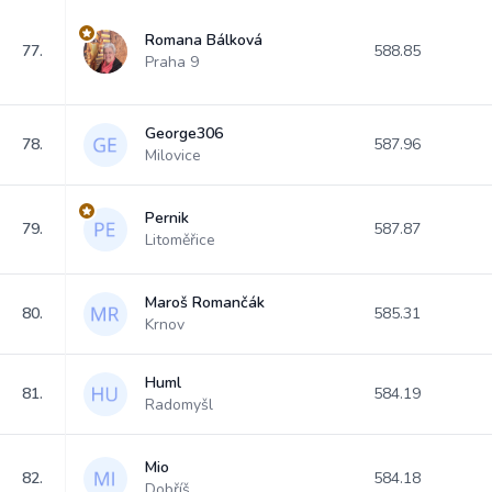
Romana Bálková
77.
588.85
Praha 9
George306
78.
587.96
Milovice
Pernik
79.
587.87
Litoměřice
Maroš Romančák
80.
585.31
Krnov
Huml
81.
584.19
Radomyšl
Mio
82.
584.18
Dobříš