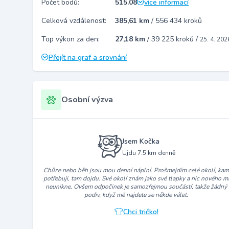
Počet bodů:
515.08
více informací
Celková vzdálenost:
385,61 km
/
556 434 kroků
Top výkon za den:
27,18 km
/
39 225 kroků
/
25. 4. 202
Přejít na graf a srovnání
Osobní výzva
Jsem Kočka
Ujdu 7.5 km denně
Chůze nebo běh jsou mou denní náplní. Prošmejdím celé okolí, ka
potřebuji, tam dojdu. Své okolí znám jako své tlapky a nic nového m
neunikne. Ovšem odpočinek je samozřejmou součástí, takže žádný
podiv, když mě najdete se někde válet.
Chci tričko!