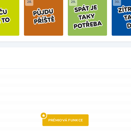
28.
29.
30.
PRÉMIOVÁ FUNKCE