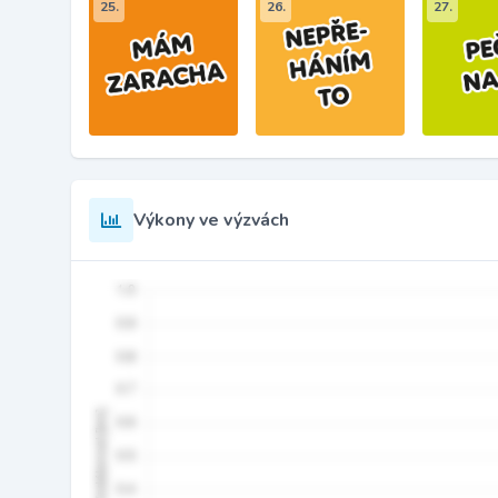
25.
26.
27.
Výkony ve výzvách