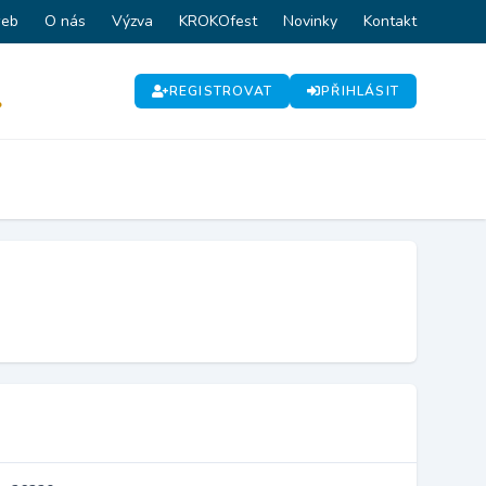
web
O nás
Výzva
KROKOfest
Novinky
Kontakt
REGISTROVAT
PŘIHLÁSIT
P