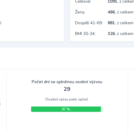
Celkově:
1091.
z celk
Ženy:
486.
z celkem
Dospělí 41-69:
881.
z celkem
6
BMI 30-34:
326.
z celkem
Počet dní se splněnou osobní výzvou
29
Osobní výzvu jsem splnil.
m
i
97 %