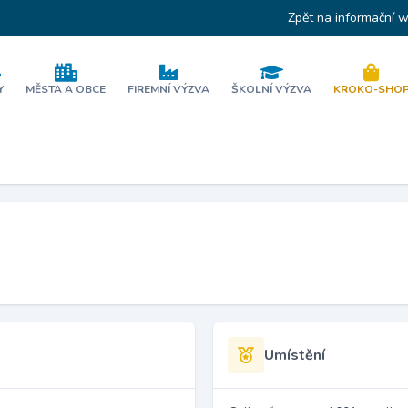
Zpět na informační 
Y
MĚSTA A OBCE
FIREMNÍ VÝZVA
ŠKOLNÍ VÝZVA
KROKO-SHO
Umístění