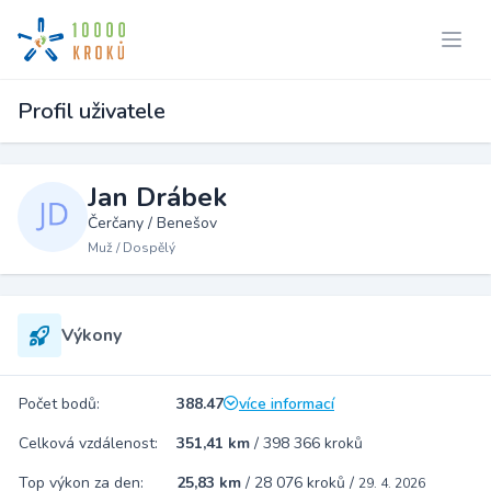
Profil uživatele
Jan Drábek
Čerčany / Benešov
Muž / Dospělý
Výkony
Počet bodů:
388.47
více informací
Celková vzdálenost:
351,41 km
/
398 366 kroků
Top výkon za den:
25,83 km
/
28 076 kroků
/
29. 4. 2026