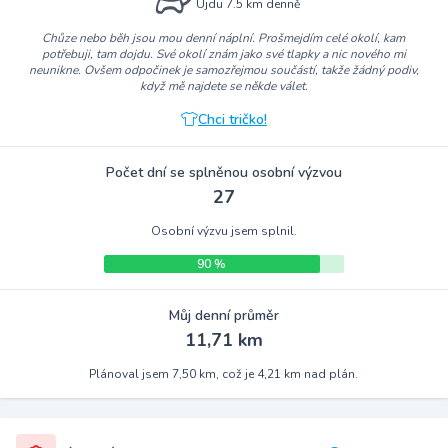
Ujdu 7.5 km denně
Chůze nebo běh jsou mou denní náplní. Prošmejdím celé okolí, kam
potřebuji, tam dojdu. Své okolí znám jako své tlapky a nic nového mi
neunikne. Ovšem odpočinek je samozřejmou součástí, takže žádný podiv,
když mě najdete se někde válet.
Chci tričko!
Počet dní se splněnou osobní výzvou
27
Osobní výzvu jsem splnil.
90 %
Můj denní průměr
11,71 km
Plánoval jsem 7,50 km, což je 4,21 km nad plán.