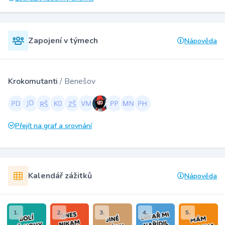
Zapojení v týmech
Nápověda
Krokomutanti
/ Benešov
Přejít na graf a srovnání
Kalendář zážitků
Nápověda
1.
2.
3.
4.
5.