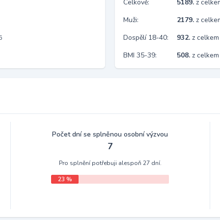
Celkově:
5189.
z celk
Muži:
2179.
z celke
Dospělí 18-40:
932.
z celkem
6
BMI 35-39:
508.
z celkem
Počet dní se splněnou osobní výzvou
7
Pro splnění potřebuji alespoň 27 dní.
23 %