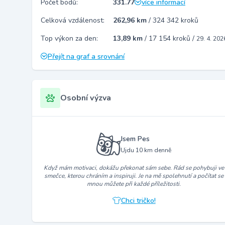
Počet bodů:
331.77
více informací
Celková vzdálenost:
262,96 km
/
324 342 kroků
Top výkon za den:
13,89 km
/
17 154 kroků
/
29. 4. 202
Přejít na graf a srovnání
Osobní výzva
Jsem Pes
Ujdu 10 km denně
Když mám motivaci, dokážu překonat sám sebe. Rád se pohybuji ve
smečce, kterou chráním a inspiruji. Je na mě spolehnutí a počítat se
mnou můžete při každé příležitosti.
Chci tričko!