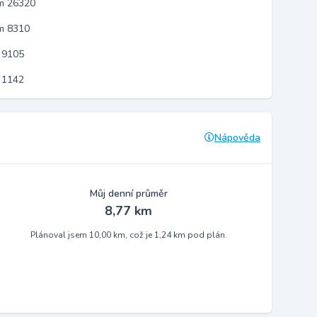
em 26320
m 8310
 9105
 1142
Nápověda
Můj denní průměr
8,77 km
Plánoval jsem 10,00 km, což je 1,24 km pod plán.