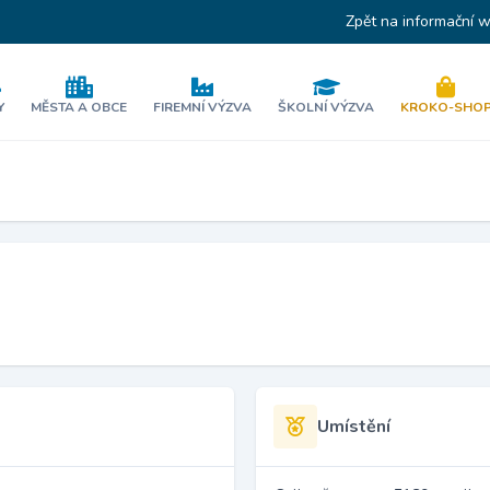
Zpět na informační 
Y
MĚSTA A OBCE
FIREMNÍ VÝZVA
ŠKOLNÍ VÝZVA
KROKO-SHO
Umístění