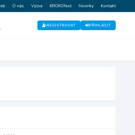
web
O nás
Výzva
KROKOfest
Novinky
Kontakt
REGISTROVAT
PŘIHLÁSIT
P