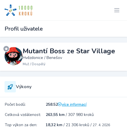
Profil uživatele
Mutantí Boss ze Star Village
Hvězdonice / Benešov
Muž / Dospělý
Výkony
Počet bodů:
258.52
více informací
Celková vzdálenost:
263,55 km
/
307 980 kroků
Top výkon za den:
18,32 km
/
21 306 kroků
/
27. 4. 2026