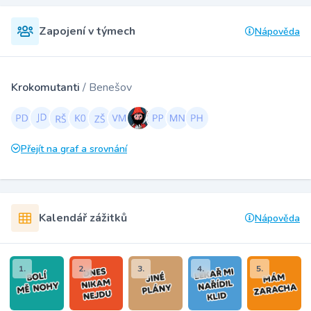
Zapojení v týmech
Nápověda
Krokomutanti
/ Benešov
Přejít na graf a srovnání
Kalendář zážitků
Nápověda
1.
2.
3.
4.
5.