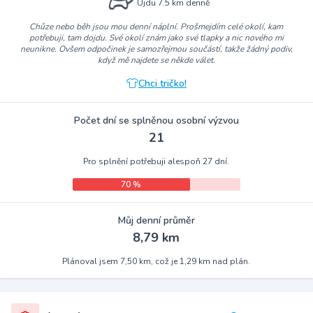
Ujdu 7.5 km denně
Chůze nebo běh jsou mou denní náplní. Prošmejdím celé okolí, kam
potřebuji, tam dojdu. Své okolí znám jako své tlapky a nic nového mi
neunikne. Ovšem odpočinek je samozřejmou součástí, takže žádný podiv,
když mě najdete se někde válet.
Chci tričko!
Počet dní se splněnou osobní výzvou
21
Pro splnění potřebuji alespoň 27 dní.
70 %
Můj denní průměr
8,79 km
Plánoval jsem 7,50 km, což je 1,29 km nad plán.