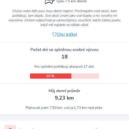
Ujdu 7.5 km denně
Chůze nebo běh jsou mou denní náplní. Prošmejdím celé okolí, kam
potřebuji, tam dojdu. Své okolí znám jako své tlapky a nic nového mi
neunikne. Ovšem odpočinek je samozřejmou součástí, takže žádný podiv,
když mě najdete se někde válet.
Chci tričko!
Počet dní se splněnou osobní výzvou
18
Pro splnění potřebuji alespoň 27 dní.
60 %
Můj denní průměr
9,23 km
Plánoval jsem 7,50 km, což je 1,73 km nad plán.