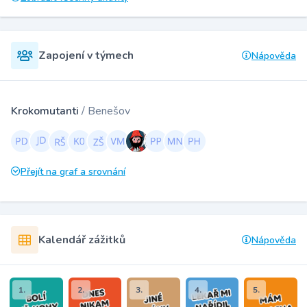
Zapojení v týmech
Nápověda
Krokomutanti
/ Benešov
Přejít na graf a srovnání
Kalendář zážitků
Nápověda
1.
2.
3.
4.
5.