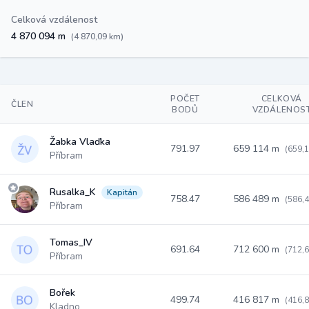
Celková vzdálenost
4 870 094 m
(4 870,09 km)
POČET
CELKOVÁ
ČLEN
BODŮ
VZDÁLENOS
Žabka Vlaďka
791.97
659 114 m
(659,
Příbram
Rusalka_K
Kapitán
758.47
586 489 m
(586,
Příbram
Tomas_IV
691.64
712 600 m
(712,
Příbram
Bořek
499.74
416 817 m
(416,
Kladno