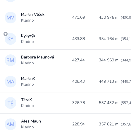
Martin Vlček
471.69
430 975 m
(430,
Kladno
Kykyrýk
433.88
354 164 m
(354,
Kladno
Barbora Maunová
427.44
344 969 m
(344,
Kladno
MartinK
408.43
449 713 m
(449,
Kladno
TéraK
326.78
557 432 m
(557,
Kladno
Aleš Maun
228.94
357 821 m
(357,
Kladno