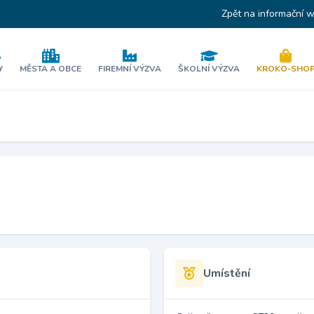
Zpět na informační 
Y
MĚSTA A OBCE
FIREMNÍ VÝZVA
ŠKOLNÍ VÝZVA
KROKO-SHO
Umístění