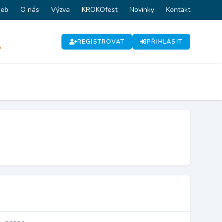
web
O nás
Výzva
KROKOfest
Novinky
Kontakt
REGISTROVAT
PŘIHLÁSIT
P