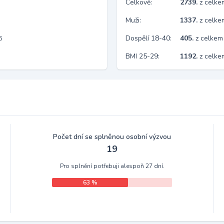
Celkově:
2739.
z celk
Muži:
1337.
z celke
Dospělí 18-40:
405.
z celkem
6
BMI 25-29:
1192.
z celke
Počet dní se splněnou osobní výzvou
19
Pro splnění potřebuji alespoň 27 dní.
63 %