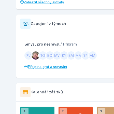
Zobrazit všechny aktivity
Zapojení v týmech
Smysl pro nesmysl
/ Příbram
Přejít na graf a srovnání
Kalendář zážitků
1.
2.
3.