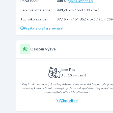
Počet bodů:
408.43
více informací
Celková vzdálenost:
449,71 km
/
560 180 kroků
Top výkon za den:
37,46 km
/
54 852 kroků
/
26. 4. 202
Přejít na graf a srovnání
Osobní výzva
Jsem Pes
Ujdu 10 km denně
Když mám motivaci, dokážu překonat sám sebe. Rád se pohybuji ve
smečce, kterou chráním a inspiruji. Je na mě spolehnutí a počítat se
mnou můžete při každé příležitosti.
Chci tričko!