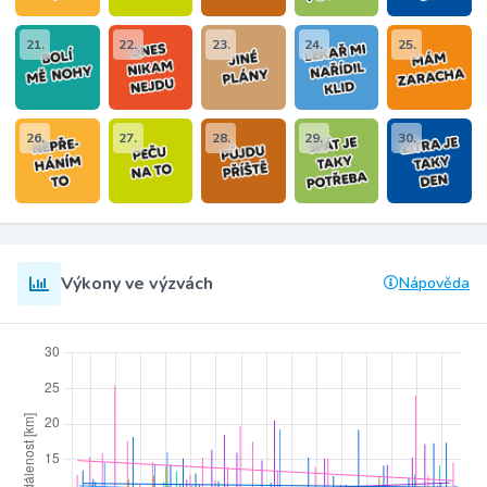
21.
22.
23.
24.
25.
26.
27.
28.
29.
30.
Výkony ve výzvách
Nápověda