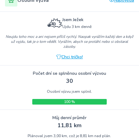
Osobní výzva
Nápověda
Jsem Ježek
Ujdu 3 km denně
Neujdu toho moc a ani nejsem příliš rychlý. Naopak vyrážím každý den a když
už vyjdu, tak je o tom vědět. Vyrážím, abych se protáhl nebo si obstaral
zásoby.
Chci tričko!
Počet dní se splněnou osobní výzvou
30
Osobní výzvu jsem splnil.
100 %
Můj denní průměr
11,81 km
Plánoval jsem 3,00 km, což je 8,81 km nad plán.