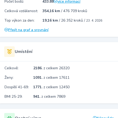
Počet bodů:
433.88
více informací
Celková vzdálenost:
354,16 km
/
476 709 kroků
Top výkon za den:
19,16 km
/
26 352 kroků
/
23. 4. 2026
Přejít na graf a srovnání
Umístění
Celkově:
2186.
z celkem 26320
Ženy:
1091.
z celkem 17611
Dospělí 41-69:
1771.
z celkem 12450
BMI 25-29:
941.
z celkem 7869