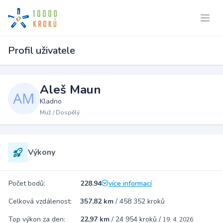
Profil uživatele
Aleš Maun
Kladno
Muž / Dospělý
Výkony
Počet bodů:
228.94
více informací
Celková vzdálenost:
357,82 km
/
458 352 kroků
Top výkon za den:
22,97 km
/
24 954 kroků
/
19. 4. 2026