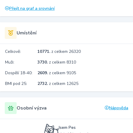
Přejít na graf a srovnání
Umístění
Celkově:
10771.
z celkem 26320
Muži:
3730.
z celkem 8310
Dospělí 18-40:
2609.
z celkem 9105
BMI pod 25:
2732.
z celkem 12625
Osobní výzva
Nápověda
Jsem Pes