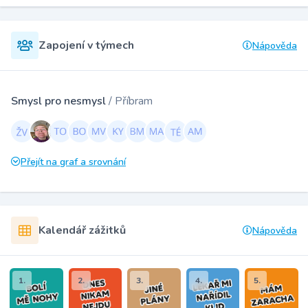
Zapojení v týmech
Nápověda
Smysl pro nesmysl
/ Příbram
Přejít na graf a srovnání
Kalendář zážitků
Nápověda
1.
2.
3.
4.
5.