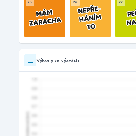
25.
26.
27.
Výkony ve výzvách