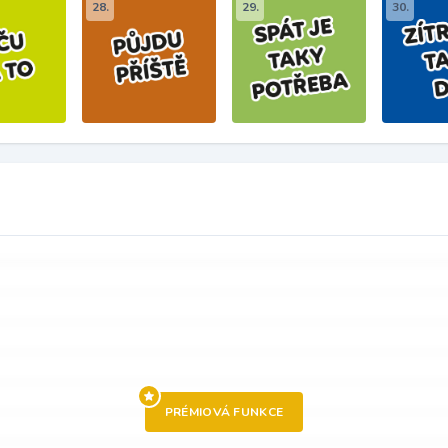
28.
29.
30.
PRÉMIOVÁ FUNKCE