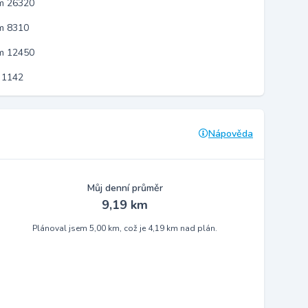
em 26320
m 8310
em 12450
 1142
Nápověda
Můj denní průměr
9,19 km
Plánoval jsem 5,00 km, což je 4,19 km nad plán.