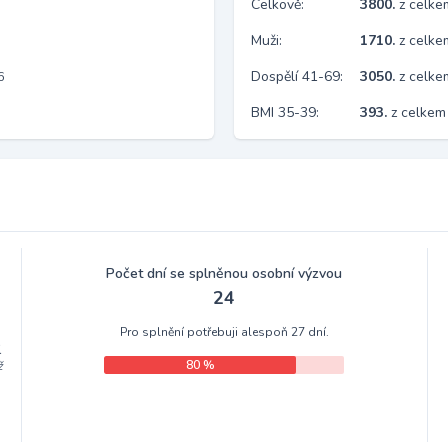
Celkově:
3800.
z celk
Muži:
1710.
z celke
Dospělí 41-69:
3050.
z celk
6
BMI 35-39:
393.
z celkem
Počet dní se splněnou osobní výzvou
24
Pro splnění potřebuji alespoň 27 dní.
.
80 %
ž