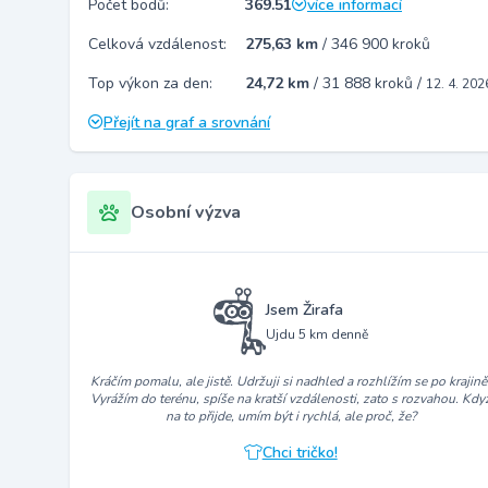
Počet bodů:
369.51
více informací
Celková vzdálenost:
275,63 km
/
346 900 kroků
Top výkon za den:
24,72 km
/
31 888 kroků
/
12. 4. 202
Přejít na graf a srovnání
Osobní výzva
Jsem Žirafa
Ujdu 5 km denně
Kráčím pomalu, ale jistě. Udržuji si nadhled a rozhlížím se po krajině
Vyrážím do terénu, spíše na kratší vzdálenosti, zato s rozvahou. Kdy
na to přijde, umím být i rychlá, ale proč, že?
Chci tričko!