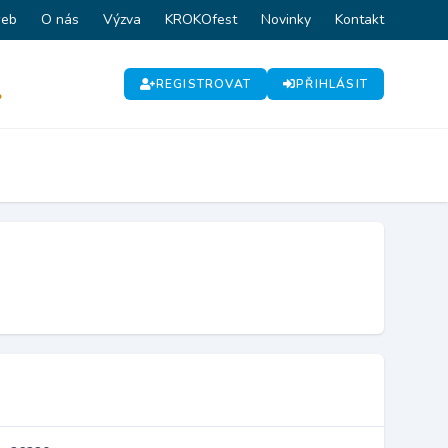
web
O nás
Výzva
KROKOfest
Novinky
Kontakt
REGISTROVAT
PŘIHLÁSIT
P