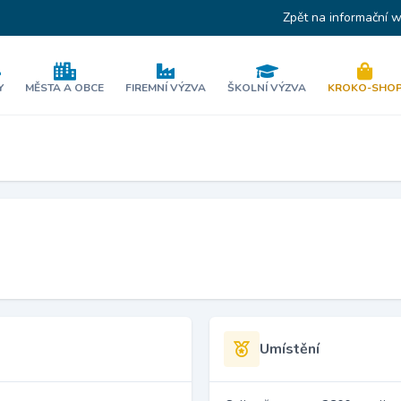
Zpět na informační 
Y
MĚSTA A OBCE
FIREMNÍ VÝZVA
ŠKOLNÍ VÝZVA
KROKO-SHO
Umístění