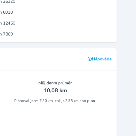
em 26320
m 8310
em 12450
m 7869
Nápověda
Můj denní průměr
10,08 km
Plánoval jsem 7,50 km, což je 2,58 km nad plán.