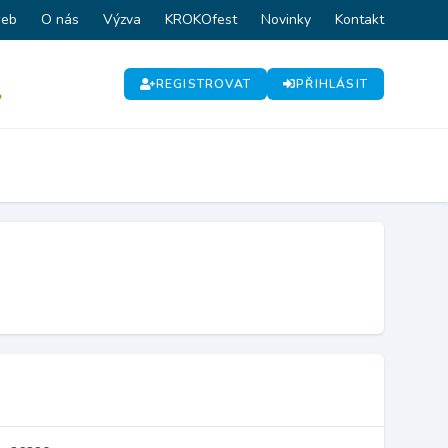
web
O nás
Výzva
KROKOfest
Novinky
Kontakt
REGISTROVAT
PŘIHLÁSIT
P