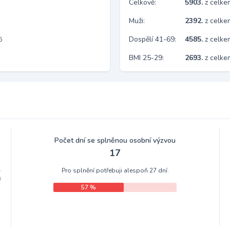
Celkově:
5903.
z celk
Muži:
2392.
z celke
Dospělí 41-69:
4585.
z celk
6
BMI 25-29:
2693.
z celke
Počet dní se splněnou osobní výzvou
17
Pro splnění potřebuji alespoň 27 dní.
m
i
57 %