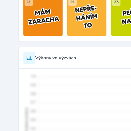
25.
26.
27.
Výkony ve výzvách