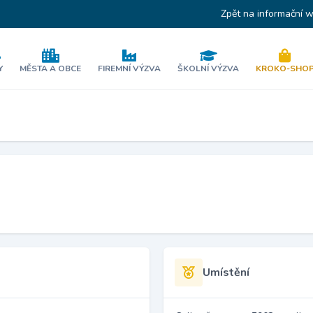
Zpět na informační 
Y
MĚSTA A OBCE
FIREMNÍ VÝZVA
ŠKOLNÍ VÝZVA
KROKO-SHO
Umístění