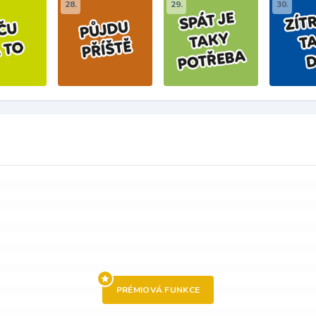
28.
29.
30.
PRÉMIOVÁ FUNKCE