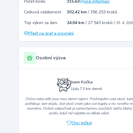
Počet bodů:
315.63
více informací
Celková vzdálenost:
302,42 km
/
356 253 kroků
Top výkon za den:
24,04 km
/
27 543 kroků
/
25. 4. 202
Přejít na graf a srovnání
Osobní výzva
Jsem Kočka
Ujdu 7.5 km denně
Chůze nebo běh jsou mou denní náplní. Prošmejdím celé okolí, ka
potřebuji, tam dojdu. Své okolí znám jako své tlapky a nic nového m
neunikne. Ovšem odpočinek je samozřejmou součástí, takže žádný
podiv, když mě najdete se někde válet.
Chci tričko!