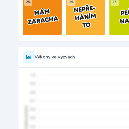
25.
26.
27.
Výkony ve výzvách