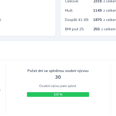
Celkově:
2318.
z celk
Muži:
1149.
z celke
Dospělí 41-69:
1870.
z celk
6
BMI pod 25:
250.
z celkem
Počet dní se splněnou osobní výzvou
30
Osobní výzvu jsem splnil.
m
i
100 %