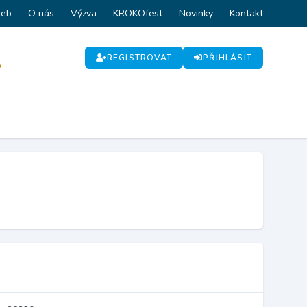
web
O nás
Výzva
KROKOfest
Novinky
Kontakt
REGISTROVAT
PŘIHLÁSIT
P