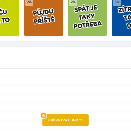
28.
29.
30.
PRÉMIOVÁ FUNKCE