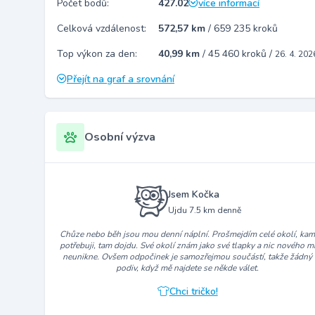
Počet bodů:
427.02
více informací
Celková vzdálenost:
572,57 km
/
659 235 kroků
Top výkon za den:
40,99 km
/
45 460 kroků
/
26. 4. 202
Přejít na graf a srovnání
Osobní výzva
Jsem Kočka
Ujdu 7.5 km denně
Chůze nebo běh jsou mou denní náplní. Prošmejdím celé okolí, ka
potřebuji, tam dojdu. Své okolí znám jako své tlapky a nic nového m
neunikne. Ovšem odpočinek je samozřejmou součástí, takže žádný
podiv, když mě najdete se někde válet.
Chci tričko!