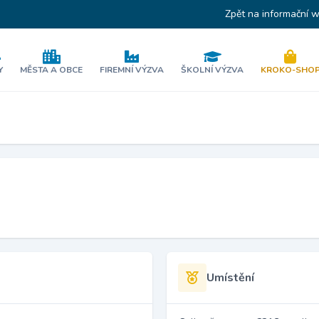
Zpět na informační 
Y
MĚSTA A OBCE
FIREMNÍ VÝZVA
ŠKOLNÍ VÝZVA
KROKO-SHO
Umístění