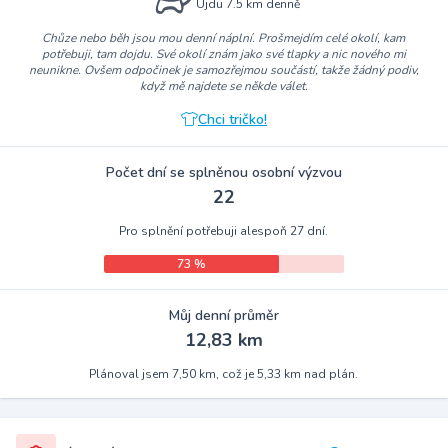
Ujdu 7.5 km denně
Chůze nebo běh jsou mou denní náplní. Prošmejdím celé okolí, kam
potřebuji, tam dojdu. Své okolí znám jako své tlapky a nic nového mi
neunikne. Ovšem odpočinek je samozřejmou součástí, takže žádný podiv,
když mě najdete se někde válet.
Chci tričko!
Počet dní se splněnou osobní výzvou
22
Pro splnění potřebuji alespoň 27 dní.
73 %
Můj denní průměr
12,83 km
Plánoval jsem 7,50 km, což je 5,33 km nad plán.