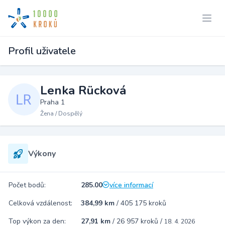
Profil uživatele
Lenka Rücková
Praha 1
Žena / Dospělý
Výkony
Počet bodů:
285.00
více informací
Celková vzdálenost:
384,99 km
/
405 175 kroků
Top výkon za den:
27,91 km
/
26 957 kroků
/
18. 4. 2026