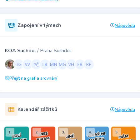
Zapojení v týmech
Nápověda
KOA Suchdol
/ Praha Suchdol
Přejít na graf a srovnání
Kalendář zážitků
Nápověda
1.
2.
3.
4.
5.