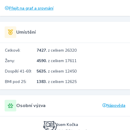
Přejít na graf a srovnání
Umístění
Celkově:
7427.
z celkem 26320
Ženy:
4590.
z celkem 17611
Dospělí 41-69:
5635.
z celkem 12450
BMI pod 25:
1383.
z celkem 12625
Osobní výzva
Nápověda
Jsem Kočka