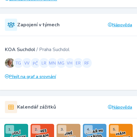
Zapojení v týmech
Nápověda
KOA Suchdol
/ Praha Suchdol
Přejít na graf a srovnání
Kalendář zážitků
Nápověda
1.
2.
3.
4.
5.