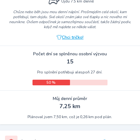
Ujdu 7.5 km denně
Chůze nebo běh jsou mou denní náplní. Prošmejdím celé okolí, kam
potřebuji, tam dojdu. Své okolí znám jako své tlapky a nic nového mi
neunikne. Ovšem odpočinek je samozřejmou součástí, takže žádný podiv,
když mě najdete se někde válet.
Chci tričko!
Počet dní se splněnou osobní výzvou
15
Pro splnění potřebuji alespoň 27 dní.
50 %
Můj denní průměr
7,25 km
Plánoval jsem 7,50 km, což je 0,26 km pod plán.