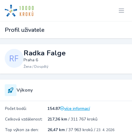
Profil uživatele
Radka Falge
Praha 6
Žena / Dospělý
Výkony
Počet bodů:
154.87
více informací
Celková vzdálenost:
217,36 km
/
311 767 kroků
Top výkon za den:
26,47 km
/
37 963 kroků
/
23. 4. 2026