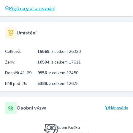
Přejít na graf a srovnání
Umístění
Celkově:
15569.
z celkem 26320
Ženy:
10594.
z celkem 17611
Dospělí 41-69:
9956.
z celkem 12450
BMI pod 25:
5388.
z celkem 12625
Osobní výzva
Nápověda
Jsem Kočka