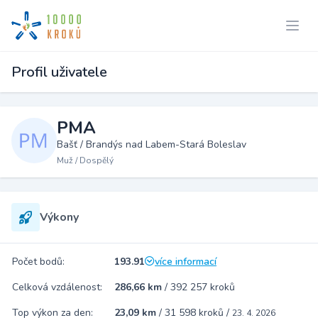
Profil uživatele
PMA
Bašť / Brandýs nad Labem-Stará Boleslav
Muž / Dospělý
Výkony
Počet bodů:
193.91
více informací
Celková vzdálenost:
286,66 km
/
392 257 kroků
Top výkon za den:
23,09 km
/
31 598 kroků
/
23. 4. 2026