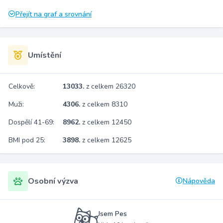
Přejít na graf a srovnání
Umístění
Celkově:
13033.
z celkem 26320
Muži:
4306.
z celkem 8310
Dospělí 41-69:
8962.
z celkem 12450
BMI pod 25:
3898.
z celkem 12625
Osobní výzva
Nápověda
Jsem Pes