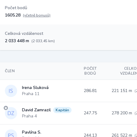
Počet bodů
1605.28
(včetně bonusů)
Celková vzdálenost
2 033 448 m
(2 033,45 km)
POČET
CELK
ČLEN
BODŮ
VZDÁLE
Irena Sluková
286.81
221 151 m
(
Praha 11
David Zamrazil
Kapitán
247.75
278 200 m
(
Praha 4
Pavlína S.
244.13
261 522 m
(