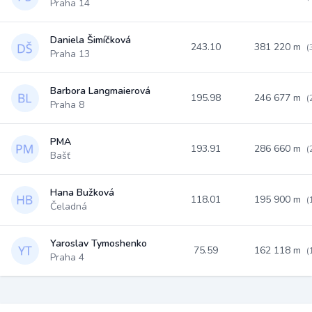
Praha 14
Daniela Šimíčková
243.10
381 220 m
(
Praha 13
Barbora Langmaierová
195.98
246 677 m
(
Praha 8
PMA
193.91
286 660 m
(
Bašť
Hana Bužková
118.01
195 900 m
(
Čeladná
Yaroslav Tymoshenko
75.59
162 118 m
(
Praha 4