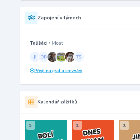
Zapojení v týmech
Tališáci
/ Most
Přejít na graf a srovnání
Kalendář zážitků
1.
2.
3.