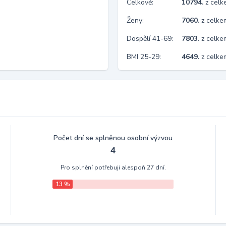
Celkově:
10794.
z cel
Ženy:
7060.
z celk
Dospělí 41-69:
7803.
z celk
BMI 25-29:
4649.
z celke
Počet dní se splněnou osobní výzvou
4
Pro splnění potřebuji alespoň 27 dní.
13 %