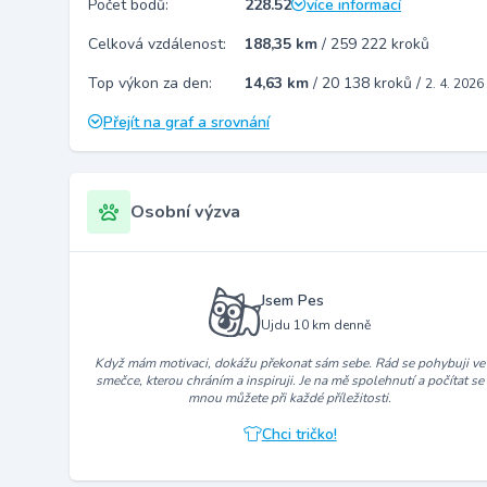
Počet bodů:
228.52
více informací
Celková vzdálenost:
188,35 km
/
259 222 kroků
Top výkon za den:
14,63 km
/
20 138 kroků
/
2. 4. 2026
Přejít na graf a srovnání
Osobní výzva
Jsem Pes
Ujdu 10 km denně
Když mám motivaci, dokážu překonat sám sebe. Rád se pohybuji ve
smečce, kterou chráním a inspiruji. Je na mě spolehnutí a počítat se
mnou můžete při každé příležitosti.
Chci tričko!