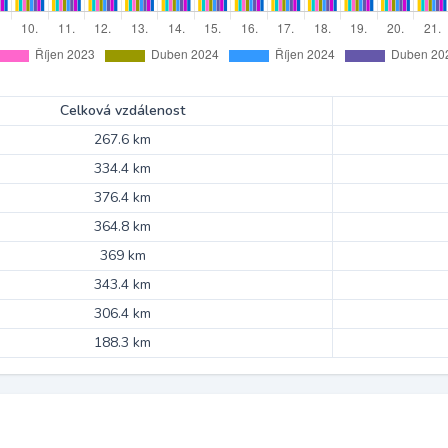
Celková vzdálenost
267.6 km
334.4 km
376.4 km
364.8 km
369 km
343.4 km
306.4 km
188.3 km