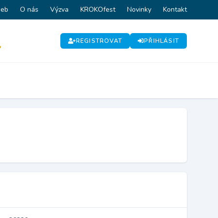
web
O nás
Výzva
KROKOfest
Novinky
Kontakt
REGISTROVAT
PŘIHLÁSIT
P