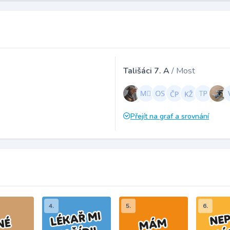
Tališáci 7. A
/ Most
Přejít na graf a srovnání
4.
5.
6.