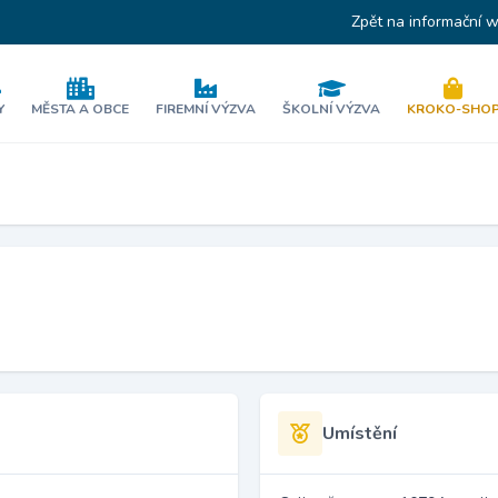
Zpět na informační 
Y
MĚSTA A OBCE
FIREMNÍ VÝZVA
ŠKOLNÍ VÝZVA
KROKO-SHO
Umístění