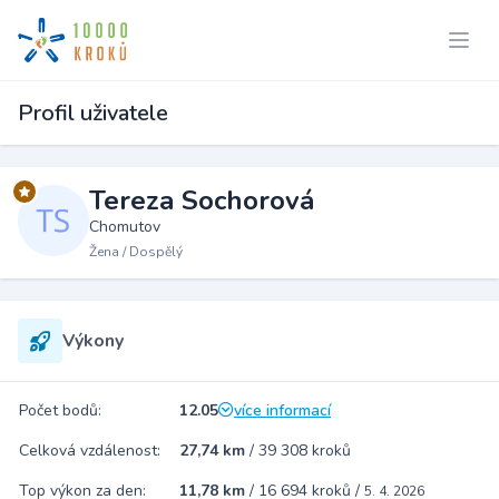
Profil uživatele
Tereza Sochorová
Chomutov
Žena / Dospělý
Výkony
Počet bodů:
12.05
více informací
Celková vzdálenost:
27,74 km
/
39 308 kroků
Top výkon za den:
11,78 km
/
16 694 kroků
/
5. 4. 2026