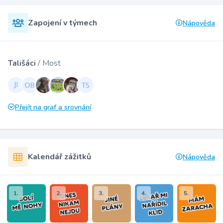
Zapojení v týmech
Nápověda
Tališáci
/ Most
Přejít na graf a srovnání
Kalendář zážitků
Nápověda
1.
2.
3.
4.
5.