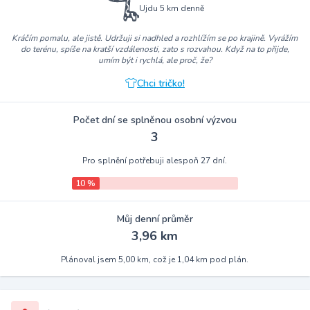
Ujdu 5 km denně
Kráčím pomalu, ale jistě. Udržuji si nadhled a rozhlížím se po krajině. Vyrážím
do terénu, spíše na kratší vzdálenosti, zato s rozvahou. Když na to přijde,
umím být i rychlá, ale proč, že?
Chci tričko!
Počet dní se splněnou osobní výzvou
3
Pro splnění potřebuji alespoň 27 dní.
10 %
Můj denní průměr
3,96 km
Plánoval jsem 5,00 km, což je 1,04 km pod plán.