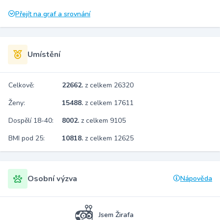
Přejít na graf a srovnání
Umístění
Celkově:
22662.
z celkem 26320
Ženy:
15488.
z celkem 17611
Dospělí 18-40:
8002.
z celkem 9105
BMI pod 25:
10818.
z celkem 12625
Osobní výzva
Nápověda
Jsem Žirafa