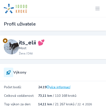
Profil uživatele
its_elii 💕
Most
Žena / Dítě
Výkony
Počet bodů:
24.19
více informací
Celková vzdálenost:
73,11 km
/
110 168 kroků
Top výkon za den:
14,11 km
/
21 267 kroků
/
22. 4. 2026