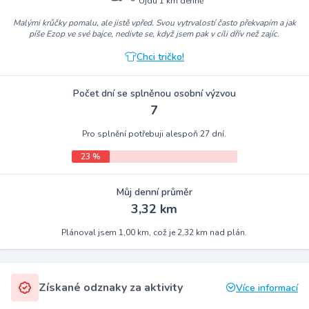
Ujdu 1 km denně
Malými krůčky pomalu, ale jistě vpřed. Svou vytrvalostí často překvapím a jak
píše Ezop ve své bajce, nedivte se, když jsem pak v cíli dřív než zajíc.
Chci tričko!
Počet dní se splněnou osobní výzvou
7
Pro splnění potřebuji alespoň 27 dní.
23 %
Můj denní průměr
3,32 km
Plánoval jsem 1,00 km, což je 2,32 km nad plán.
Získané odznaky za aktivity
Více informací