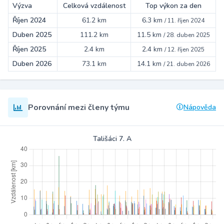
Výzva
Celková vzdálenost
Top výkon za den
Říjen 2024
61.2 km
6.3 km
/
11. říjen 2024
Duben 2025
111.2 km
11.5 km
/
28. duben 2025
Říjen 2025
2.4 km
2.4 km
/
12. říjen 2025
Duben 2026
73.1 km
14.1 km
/
21. duben 2026
Porovnání mezi členy týmu
Nápověda
Tališáci 7. A