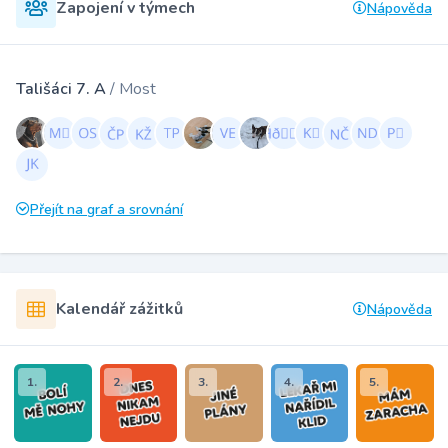
Zapojení v týmech
Nápověda
Tališáci 7. A
/ Most
Přejít na graf a srovnání
Kalendář zážitků
Nápověda
1.
2.
3.
4.
5.