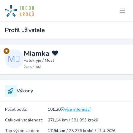
Profil uživatele
Miamka ❤️
Patokryje / Most
Žena / Dítě
Výkony
Počet bodů:
101.20
více informací
Celková vzdálenost:
271,14 km
/
381 993 kroků
Top výkon za den:
17,94 km
/
25 276 kroků
/
13. 4. 2026