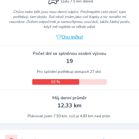
Ujdu 7.5 km denně
Chůze nebo běh jsou mou denní náplní. Prošmejdím celé okolí, kam
potřebuji, tam dojdu. Své okolí znám jako své tlapky a nic nového mi
neunikne. Ovšem odpočinek je samozřejmou součástí, takže žádný podiv,
když mě najdete se někde válet.
Chci tričko!
Počet dní se splněnou osobní výzvou
19
Pro splnění potřebuji alespoň 27 dní.
63 %
Můj denní průměr
12,33 km
Plánoval jsem 7,50 km, což je 4,83 km nad plán.