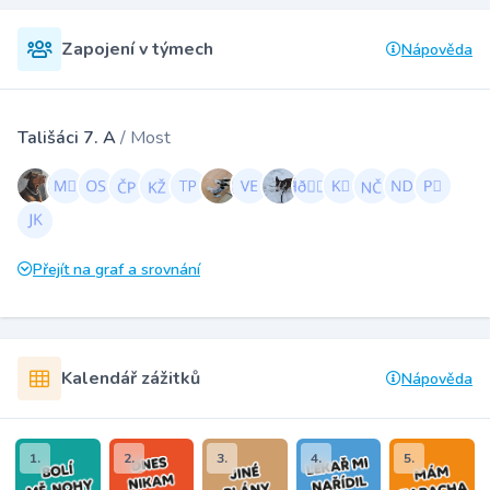
Zapojení v týmech
Nápověda
Tališáci 7. A
/ Most
Přejít na graf a srovnání
Kalendář zážitků
Nápověda
1.
2.
3.
4.
5.