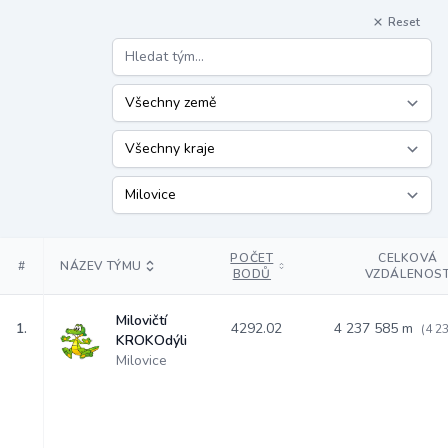
Reset
POČET
CELKOVÁ
#
NÁZEV TÝMU
BODŮ
VZDÁLENOS
Milovičtí
1.
4292.02
4 237 585 m
(4 2
KROKOdýli
Milovice