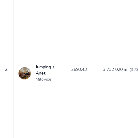
Jumping s
2.
2693.43
3 732 020 m
(3 7
Anet
Milovice