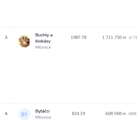
Buchty a
3.
1987.78
1 711 750 m
(1 7
klobásy
Milovice
Byťáčci
4.
824.29
608 058 m
(608
Milovice