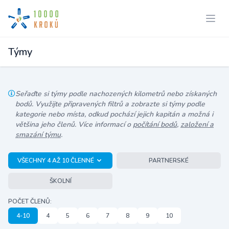
Týmy
Seřaďte si týmy podle nachozených kilometrů nebo získaných
bodů. Využijte připravených filtrů a zobrazte si týmy podle
kategorie nebo místa, odkud pochází jejich kapitán a možná i
většina jeho členů. Více informací o
počítání bodů
,
založení a
smazání týmu
.
VŠECHNY 4 AŽ 10 ČLENNÉ
PARTNERSKÉ
ŠKOLNÍ
POČET ČLENŮ:
4-10
4
5
6
7
8
9
10