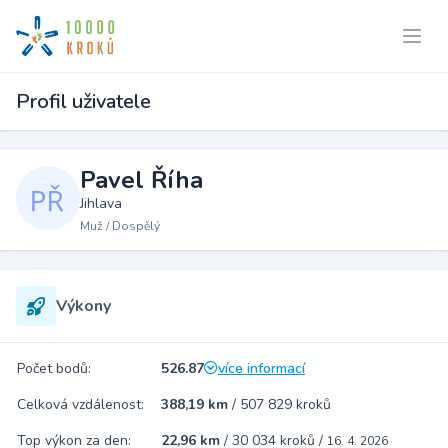
Profil uživatele
Pavel Říha
Jihlava
Muž / Dospělý
Výkony
Počet bodů:
526.87
více informací
Celková vzdálenost:
388,19 km
/
507 829 kroků
Top výkon za den:
22,96 km
/
30 034 kroků
/
16. 4. 2026