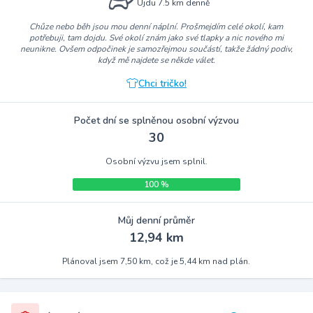
Ujdu 7.5 km denně
Chůze nebo běh jsou mou denní náplní. Prošmejdím celé okolí, kam
potřebuji, tam dojdu. Své okolí znám jako své tlapky a nic nového mi
neunikne. Ovšem odpočinek je samozřejmou součástí, takže žádný podiv,
když mě najdete se někde válet.
Chci tričko!
Počet dní se splněnou osobní výzvou
30
Osobní výzvu jsem splnil.
100 %
Můj denní průměr
12,94 km
Plánoval jsem 7,50 km, což je 5,44 km nad plán.