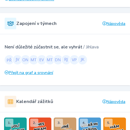
Zapojení v týmech
Nápověda
Není důležité zúčastnit se, ale vyhrát
/ Jihlava
Přejít na graf a srovnání
Kalendář zážitků
Nápověda
1.
2.
3.
4.
5.