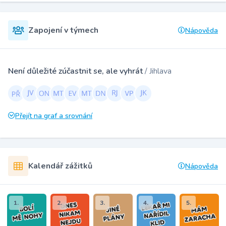
Zapojení v týmech
Nápověda
Není důležité zúčastnit se, ale vyhrát
/ Jihlava
Přejít na graf a srovnání
Kalendář zážitků
Nápověda
1.
2.
3.
4.
5.