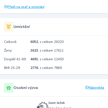
Přejít na graf a srovnání
Umístění
Celkově:
6052.
z celkem 26320
Ženy:
3623.
z celkem 17611
Dospělí 41-69:
4691.
z celkem 12450
BMI 25-29:
2776.
z celkem 7869
Osobní výzva
Nápověda
Jsem Ježek