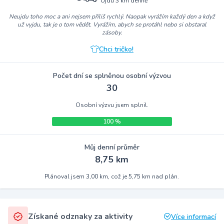
Ujdu 3 km denně
Neujdu toho moc a ani nejsem příliš rychlý. Naopak vyrážím každý den a když
už vyjdu, tak je o tom vědět. Vyrážím, abych se protáhl nebo si obstaral
zásoby.
Chci tričko!
Počet dní se splněnou osobní výzvou
30
Osobní výzvu jsem splnil.
100 %
Můj denní průměr
8,75 km
Plánoval jsem 3,00 km, což je 5,75 km nad plán.
Získané odznaky za aktivity
Více informací