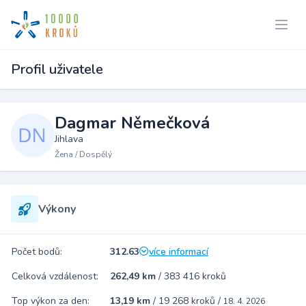
Profil uživatele
Dagmar Němečková
Jihlava
Žena / Dospělý
Výkony
Počet bodů:
312.63
více informací
Celková vzdálenost:
262,49 km
/
383 416 kroků
Top výkon za den:
13,19 km
/
19 268 kroků
/
18. 4. 2026