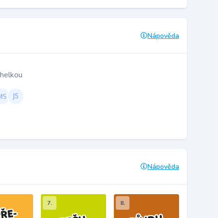
Nápověda
helkou
Nápověda
7.
8.