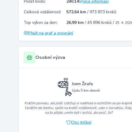
Počet bodů:
240.14
více informací
Celková vzdálenost:
572,64 km
/
973 873 kroků
Top výkon za den:
26,99 km
/
45 896 kroků
/
25. 4. 202
Přejít na graf a srovnání
Osobní výzva
Jsem Žirafa
Ujdu 5 km denně
Kráčím pomalu, ale jistě. Udržuji si nadhled a rozhlížím se po krajině
Vyrážím do terénu, spíše na kratší vzdálenosti, zato s rozvahou. Kdy
na to přijde, umím být i rychlá, ale proč, že?
Chci tričko!