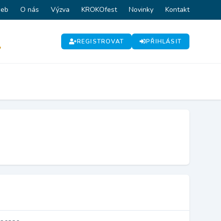
web
O nás
Výzva
KROKOfest
Novinky
Kontakt
REGISTROVAT
PŘIHLÁSIT
P