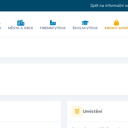
Zpět na informační 
Y
MĚSTA A OBCE
FIREMNÍ VÝZVA
ŠKOLNÍ VÝZVA
KROKO-SHO
Umístění