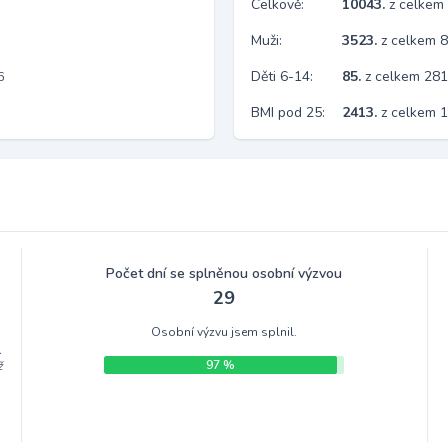
Celkově:
10043.
z celkem
Muži:
3523.
z celkem 
Děti 6-14:
85.
z celkem 28
6
BMI pod 25:
2413.
z celkem 
Počet dní se splněnou osobní výzvou
29
Osobní výzvu jsem splnil.
.
97 %
ž