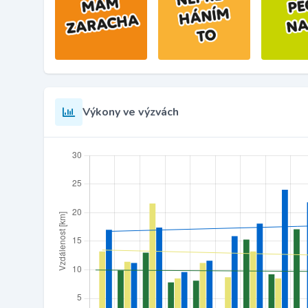
Výkony ve výzvách