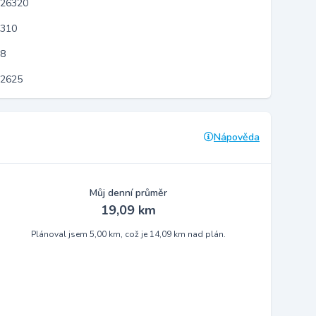
 26320
8310
18
12625
Nápověda
Můj denní průměr
19,09 km
Plánoval jsem 5,00 km, což je 14,09 km nad plán.