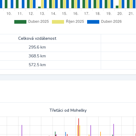
Celková vzdálenost
295.6 km
368.5 km
572.5 km
Třeťáci od Mohelky