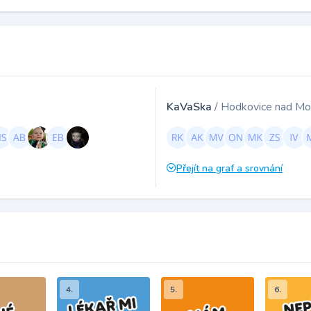
KaVaSka
/ Hodkovice nad Mo
Přejít na graf a srovnání
4.
5.
6.