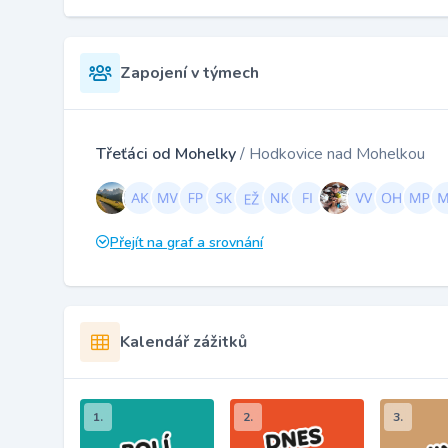
Zapojení v týmech
Třeťáci od Mohelky
/ Hodkovice nad Mohelkou
Přejít na graf a srovnání
Kalendář zážitků
1.
2.
3.