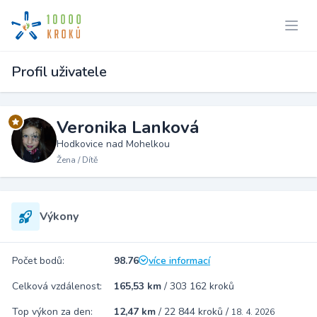
Profil uživatele
Veronika Lanková
Hodkovice nad Mohelkou
Žena / Dítě
Výkony
Počet bodů:
98.76
více informací
Celková vzdálenost:
165,53 km
/
303 162 kroků
Top výkon za den:
12,47 km
/
22 844 kroků
/
18. 4. 2026