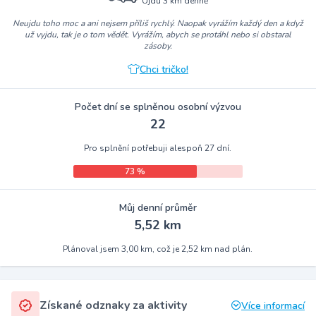
Ujdu 3 km denně
Neujdu toho moc a ani nejsem příliš rychlý. Naopak vyrážím každý den a když
už vyjdu, tak je o tom vědět. Vyrážím, abych se protáhl nebo si obstaral
zásoby.
Chci tričko!
Počet dní se splněnou osobní výzvou
22
Pro splnění potřebuji alespoň 27 dní.
73 %
Můj denní průměr
5,52 km
Plánoval jsem 3,00 km, což je 2,52 km nad plán.
Získané odznaky za aktivity
Více informací