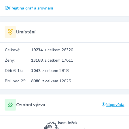
Přejít na graf a srovnání
Umístění
Celkově:
19234.
z celkem 26320
Ženy:
13188.
z celkem 17611
Děti 6-14:
1047.
z celkem 2818
BMI pod 25:
8086.
z celkem 12625
Osobní výzva
Nápověda
Jsem Ježek