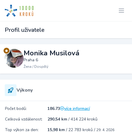
Profil uživatele
Monika Musilová
Praha 6
Žena / Dospělý
Výkony
Počet bodů:
186.73
více informací
Celková vzdálenost:
290,54 km
/
414 224 kroků
Top výkon za den:
15,98 km
/
22 783 kroků
/
29. 4. 2026