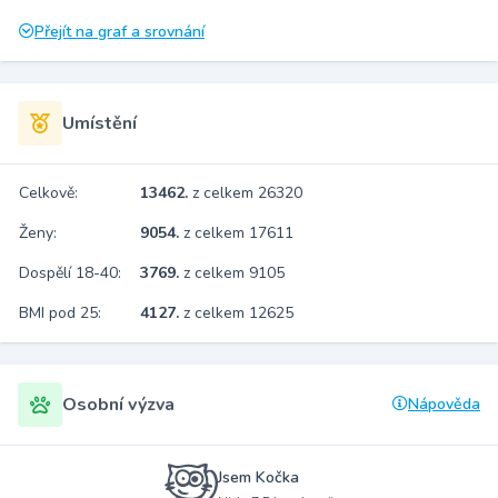
Přejít na graf a srovnání
Umístění
Celkově:
13462.
z celkem 26320
Ženy:
9054.
z celkem 17611
Dospělí 18-40:
3769.
z celkem 9105
BMI pod 25:
4127.
z celkem 12625
Osobní výzva
Nápověda
Jsem Kočka