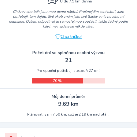
Ujdu 7.5 km denně
Chůze nebo běh jsou mou denní náplní. Prošmejdím celé okolí, kam
potřebuji, tam dojdu. Své okolí znám jako své tlapky a nic nového mi
neunikne. Ovšem odpočinek je samozřejmou součástí, takže žádný podiv,
když mě najdete se někde válet.
Chci tričko!
Počet dní se splněnou osobní výzvou
21
Pro splnění potřebuji alespoň 27 dní.
70 %
Můj denní průměr
9,69 km
Plánoval jsem 7,50 km, což je 2,19 km nad plán.