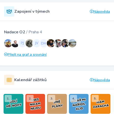
Zapojení v týmech
Nápověda
Nadace O2
/ Praha 4
Přejít na graf a srovnání
Kalendář zážitků
Nápověda
1.
2.
3.
4.
5.