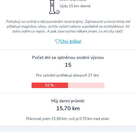
Ujdu 15 km denně
Pohybuji se svižně a rád poznávám nové krajiny. Zajímavosti a nová místa mě
přitahují magickou silou, rychle vylézt nahoru a pořádně se rozhlédnout. Ať
toho vidím co nejvíc. A pak zase rychle někam jinam, co mi síly stačí.
Chci tričko!
Počet dní se splněnou osobní výzvou
15
Pro splnění potřebuji alespoň 27 dní.
50 %
Můj denní průměr
15,70 km
Plánoval jsem 15,00 km, což je 0,70 km nad plán.