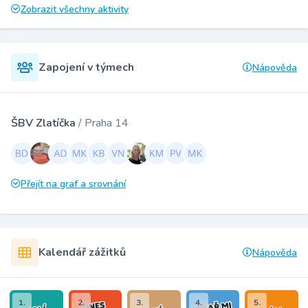
Zobrazit všechny aktivity
Zapojení v týmech
Nápověda
ŠBV Zlatíčka
/ Praha 14
Přejít na graf a srovnání
Kalendář zážitků
Nápověda
1.
2.
3.
4.
5.