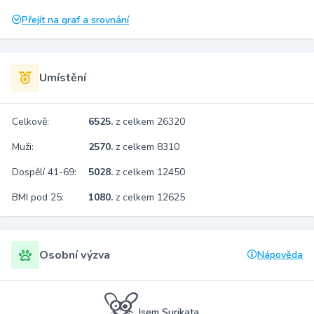
Přejít na graf a srovnání
Umístění
Celkově:
6525.
z celkem 26320
Muži:
2570.
z celkem 8310
Dospělí 41-69:
5028.
z celkem 12450
BMI pod 25:
1080.
z celkem 12625
Osobní výzva
Nápověda
Jsem Surikata