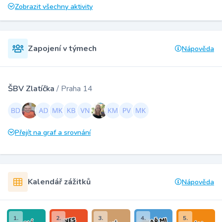
Zobrazit všechny aktivity
Zapojení v týmech
Nápověda
ŠBV Zlatíčka
/ Praha 14
Přejít na graf a srovnání
Kalendář zážitků
Nápověda
1.
2.
3.
4.
5.