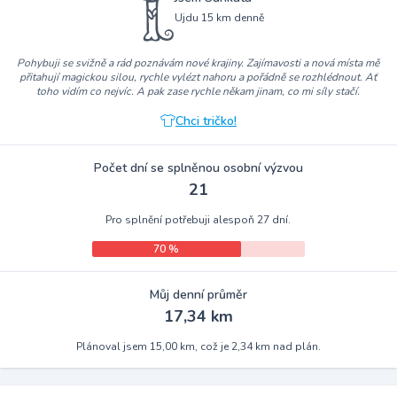
Ujdu 15 km denně
Pohybuji se svižně a rád poznávám nové krajiny. Zajímavosti a nová místa mě
přitahují magickou silou, rychle vylézt nahoru a pořádně se rozhlédnout. Ať
toho vidím co nejvíc. A pak zase rychle někam jinam, co mi síly stačí.
Chci tričko!
Počet dní se splněnou osobní výzvou
21
Pro splnění potřebuji alespoň 27 dní.
70 %
Můj denní průměr
17,34 km
Plánoval jsem 15,00 km, což je 2,34 km nad plán.