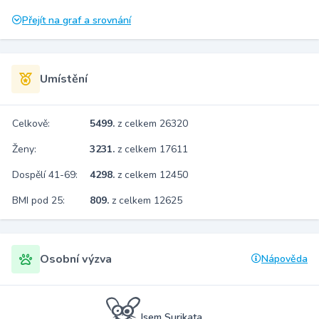
Přejít na graf a srovnání
Umístění
Celkově:
5499.
z celkem 26320
Ženy:
3231.
z celkem 17611
Dospělí 41-69:
4298.
z celkem 12450
BMI pod 25:
809.
z celkem 12625
Osobní výzva
Nápověda
Jsem Surikata