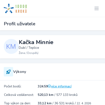
Profil uživatele
Kačka Minnie
Dubí / Teplice
Žena / Dospělý
Výkony
Počet bodů:
324.59
více informací
Celková vzdálenost:
520,13 km
/
577 133 kroků
Top výkon za den:
33,12 km
/
36 531 kroků
/
22. 4. 2026