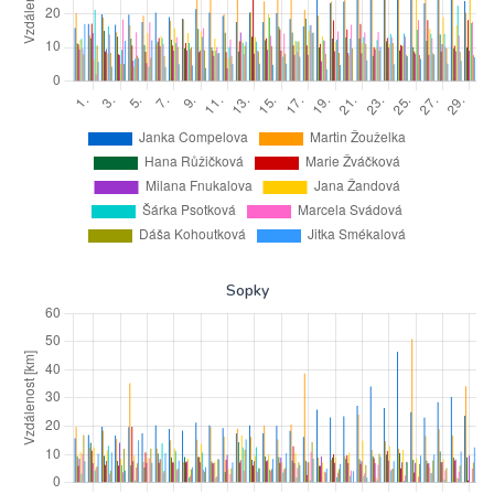
Sopky