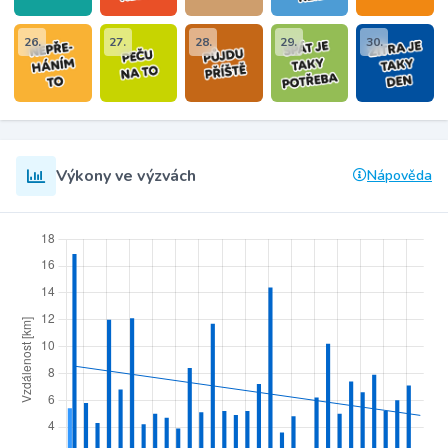
26.
27.
28.
29.
30.
Výkony ve výzvách
Nápověda