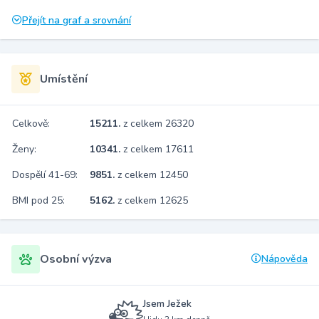
Přejít na graf a srovnání
Umístění
Celkově:
15211.
z celkem 26320
Ženy:
10341.
z celkem 17611
Dospělí 41-69:
9851.
z celkem 12450
BMI pod 25:
5162.
z celkem 12625
Osobní výzva
Nápověda
Jsem Ježek