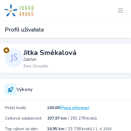
Profil uživatele
Jitka Smékalová
Zábřeh
Žena / Dospělý
Výkony
Počet bodů:
160.00
více informací
Celková vzdálenost:
207,97 km
/
291 278 kroků
Top výkon za den:
16,95 km
/
23 738 kroků
/
1. 4. 2026