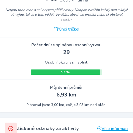
Ujdu 3 km denně
Neujdu toho moc a ani nejsem příliš rychlý. Naopak vyrážím každý den a když
už vyjdu, tak je o tom vědět. Vyrážím, abych se protáhl nebo si obstaral
zásoby.
Chci tričko!
Počet dní se splněnou osobní výzvou
29
Osobní výzvu jsem splnil.
97 %
Můj denní průměr
6,93 km
Plánoval jsem 3,00 km, což je 3,93 km nad plán.
Získané odznaky za aktivity
Více informací