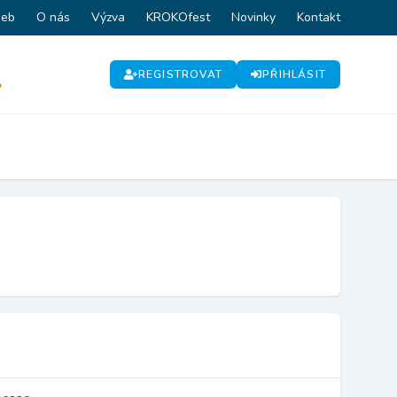
web
O nás
Výzva
KROKOfest
Novinky
Kontakt
REGISTROVAT
PŘIHLÁSIT
P