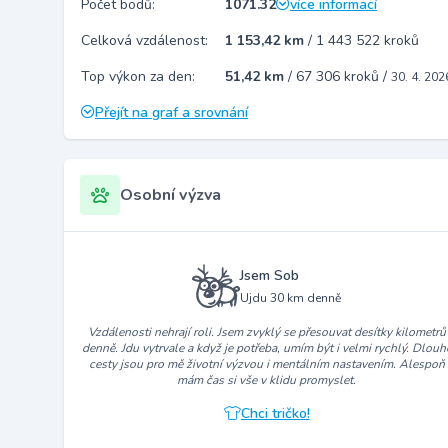
Počet bodů:
1071.32
více informací
Celková vzdálenost:
1 153,42 km
/
1 443 522 kroků
Top výkon za den:
51,42 km
/
67 306 kroků
/
30. 4. 202
Přejít na graf a srovnání
Osobní výzva
Jsem Sob
Ujdu 30 km denně
Vzdálenosti nehrají roli. Jsem zvyklý se přesouvat desítky kilometrů
denně. Jdu vytrvale a když je potřeba, umím být i velmi rychlý. Dlouh
cesty jsou pro mě životní výzvou i mentálním nastavením. Alespoň
mám čas si vše v klidu promyslet.
Chci tričko!