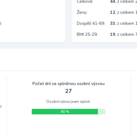
Celkově:
44.
z celkem 
Ženy:
12.
z celkem 
Dospělí 41-69:
33.
z celkem 
6
BMI 25-29:
19.
z celkem 
Počet dní se splněnou osobní výzvou
27
Osobní výzvu jsem splnil.
é
90 %