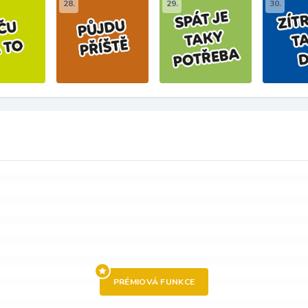
28.
29.
30.
PRÉMIOVÁ FUNKCE