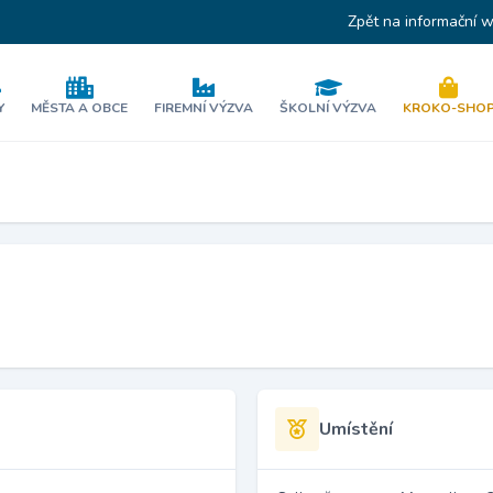
Zpět na informační 
Y
MĚSTA A OBCE
FIREMNÍ VÝZVA
ŠKOLNÍ VÝZVA
KROKO-SHO
Umístění