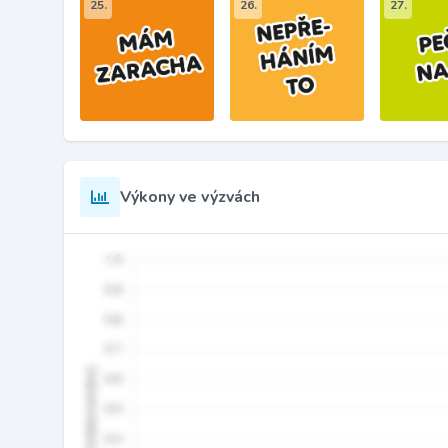
25.
26.
27.
Výkony ve výzvách