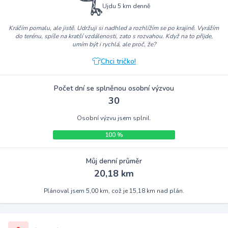
Ujdu 5 km denně
Kráčím pomalu, ale jistě. Udržuji si nadhled a rozhlížím se po krajině. Vyrážím
do terénu, spíše na kratší vzdálenosti, zato s rozvahou. Když na to přijde,
umím být i rychlá, ale proč, že?
Chci tričko!
Počet dní se splněnou osobní výzvou
30
Osobní výzvu jsem splnil.
100 %
Můj denní průměr
20,18 km
Plánoval jsem 5,00 km, což je 15,18 km nad plán.