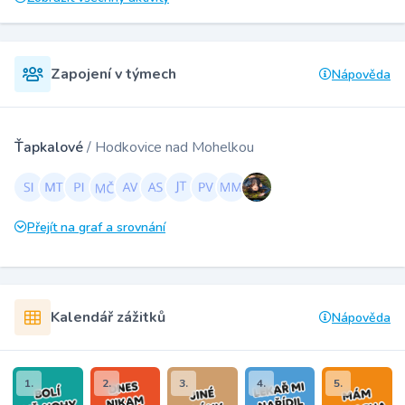
Zapojení v týmech
Nápověda
Ťapkalové
/ Hodkovice nad Mohelkou
Přejít na graf a srovnání
Kalendář zážitků
Nápověda
1.
2.
3.
4.
5.