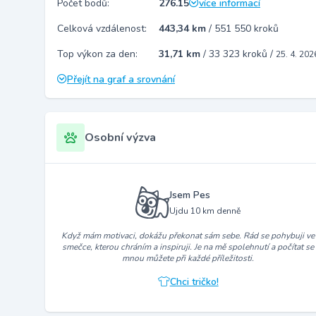
Počet bodů:
276.15
více informací
Celková vzdálenost:
443,34 km
/
551 550 kroků
Top výkon za den:
31,71 km
/
33 323 kroků
/
25. 4. 202
Přejít na graf a srovnání
Osobní výzva
Jsem Pes
Ujdu 10 km denně
Když mám motivaci, dokážu překonat sám sebe. Rád se pohybuji ve
smečce, kterou chráním a inspiruji. Je na mě spolehnutí a počítat se
mnou můžete při každé příležitosti.
Chci tričko!