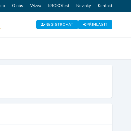
web
O nás
Výzva
KROKOfest
Novinky
Kontakt
REGISTROVAT
PŘIHLÁSIT
P