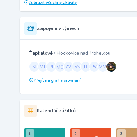
Zobrazit všechny aktivity
Zapojení v týmech
Ťapkalové
/ Hodkovice nad Mohelkou
Přejít na graf a srovnání
Kalendář zážitků
1.
2.
3.