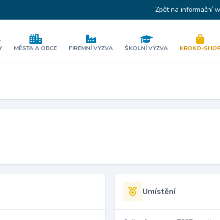
Zpět na informační 
Y
MĚSTA A OBCE
FIREMNÍ VÝZVA
ŠKOLNÍ VÝZVA
KROKO-SHO
Umístění