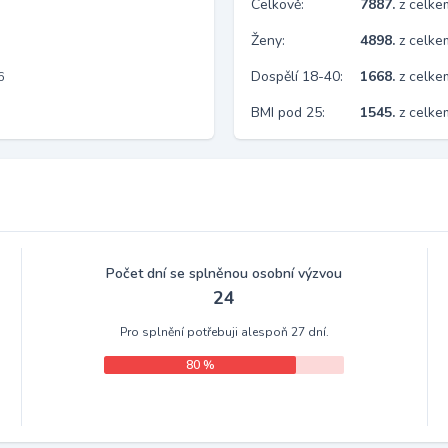
Celkově:
7887.
z celk
Ženy:
4898.
z celk
Dospělí 18-40:
1668.
z celke
6
BMI pod 25:
1545.
z celk
Počet dní se splněnou osobní výzvou
24
Pro splnění potřebuji alespoň 27 dní.
80 %