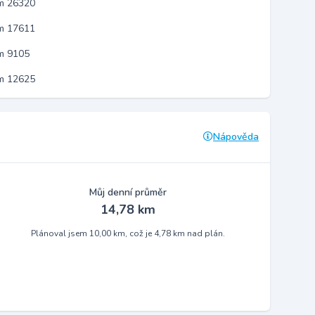
em 26320
em 17611
m 9105
em 12625
Nápověda
Můj denní průměr
14,78 km
Plánoval jsem 10,00 km, což je 4,78 km nad plán.