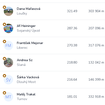
Dana Mařasová
321.49
303 904 m
Loučky
Jiří Heininger
287.36
207 096 m
Svijanský Újezd
František Mejsnar
270.38
317 076 m
Liberec
Andrea Sz
218.80
132 042 m
Slaná
Šárka Vacková
216.64
146 399 m
Dlouhý Most
Matěj Trakal
181.01
332 918 m
Turnov