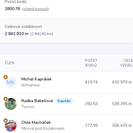
Počet bodů
2800.78
(včetně bonusů)
Celková vzdálenost
2 841 810 m
(2 841,81 km)
POČET
CEL
ČLEN
BODŮ
VZDÁL
Michal Kaprálek
419.74
430 970 m
Jeřmanice
Radka Bakešová
Kapitán
392.53
538 395 m
Turnov
Olda Macháček
372.95
306 435 m
Mírová pod Kozákovem