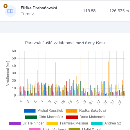
Eliška Drahoňovská
119.88
126 575 m
Turnov
Porovnání ušlé vzdálenosti mezi členy týmu