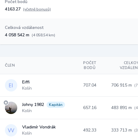
Počet bodů
4163.27
(včetně bonusů)
Celková vzdálenost
4 058 542 m
(4 058,54 km)
POČET
CELKO
ČLEN
BODŮ
VZDÁLE
Eiffi
707.04
706 915 m
(7
Kolín
Johny 1982
Kapitán
657.16
483 891 m
(4
Kolín
Vladimír Vondrák
492.33
333 713 m
(3
Kolín