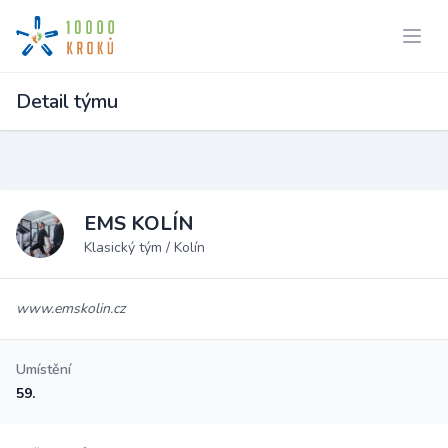
Detail týmu
EMS KOLÍN
Klasický tým / Kolín
www.emskolin.cz
Umístění
59.