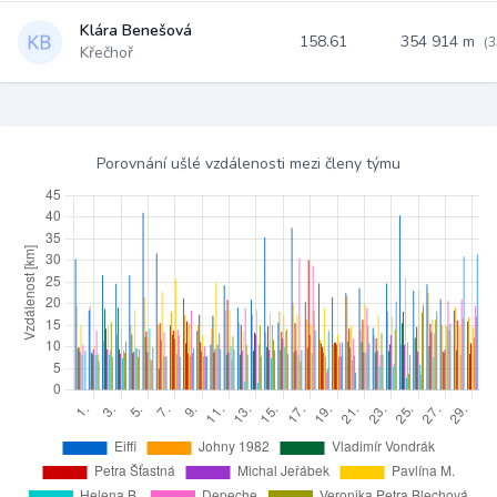
Klára Benešová
158.61
354 914 m
(3
Křečhoř
Porovnání ušlé vzdálenosti mezi členy týmu