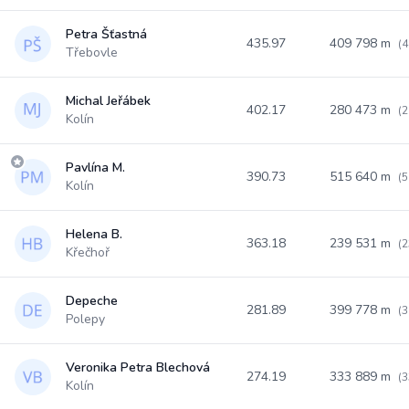
Petra Šťastná
435.97
409 798 m
(4
Třebovle
Michal Jeřábek
402.17
280 473 m
(2
Kolín
Pavlína M.
390.73
515 640 m
(5
Kolín
Helena B.
363.18
239 531 m
(2
Křečhoř
Depeche
281.89
399 778 m
(3
Polepy
Veronika Petra Blechová
274.19
333 889 m
(3
Kolín