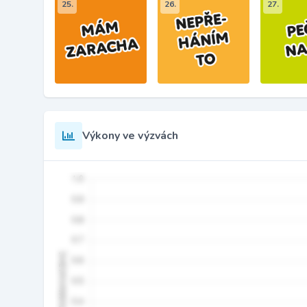
25.
26.
27.
Výkony ve výzvách