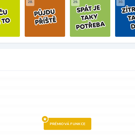
28.
29.
30.
PRÉMIOVÁ FUNKCE