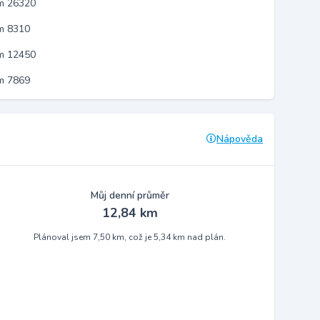
em 26320
m 8310
em 12450
m 7869
Nápověda
Můj denní průměr
12,84 km
Plánoval jsem 7,50 km, což je 5,34 km nad plán.