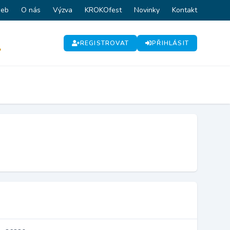
web
O nás
Výzva
KROKOfest
Novinky
Kontakt
REGISTROVAT
PŘIHLÁSIT
P