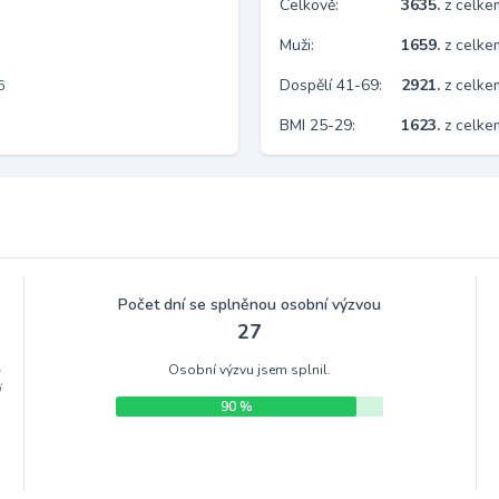
Celkově:
3635.
z celk
Muži:
1659.
z celke
Dospělí 41-69:
2921.
z celk
6
BMI 25-29:
1623.
z celke
Počet dní se splněnou osobní výzvou
27
Osobní výzvu jsem splnil.
m
i
90 %