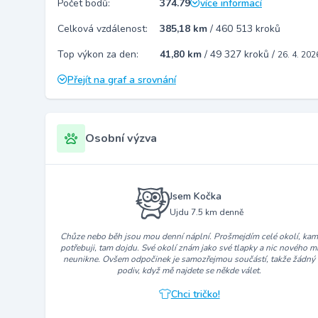
Počet bodů:
374.79
více informací
Celková vzdálenost:
385,18 km
/
460 513 kroků
Top výkon za den:
41,80 km
/
49 327 kroků
/
26. 4. 202
Přejít na graf a srovnání
Osobní výzva
Jsem Kočka
Ujdu 7.5 km denně
Chůze nebo běh jsou mou denní náplní. Prošmejdím celé okolí, ka
potřebuji, tam dojdu. Své okolí znám jako své tlapky a nic nového m
neunikne. Ovšem odpočinek je samozřejmou součástí, takže žádný
podiv, když mě najdete se někde válet.
Chci tričko!