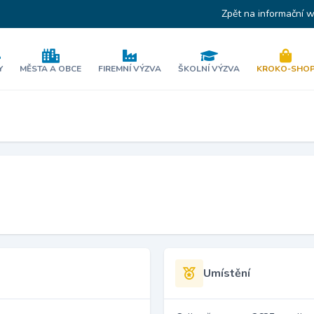
Zpět na informační 
Y
MĚSTA A OBCE
FIREMNÍ VÝZVA
ŠKOLNÍ VÝZVA
KROKO-SHO
Umístění