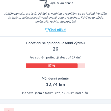
Ujdu 5 km denně
Kráčím pomalu, ale jistě. Udržuji si nadhled a rozhlížím se po krajině. Vyrážím
do terénu, spíše na kratší vzdálenosti, zato s rozvahou. Když na to přijde,
umím být i rychlá, ale proč, že?
Chci tričko!
Počet dní se splněnou osobní výzvou
26
Pro splnění potřebuji alespoň 27 dní.
87 %
Můj denní průměr
12,74 km
Plánoval jsem 5,00 km, což je 7,74 km nad plán.