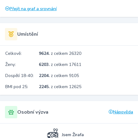
Přejít na graf a srovnání
Umístění
Celkově:
9624.
z celkem 26320
Ženy:
6203.
z celkem 17611
Dospělí 18-40:
2204.
z celkem 9105
BMI pod 25:
2245.
z celkem 12625
Osobní výzva
Nápověda
Jsem Žirafa