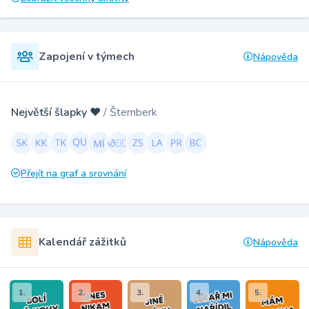
Zapojení v týmech
Nápověda
Největší šlapky ❤️
/ Šternberk
Přejít na graf a srovnání
Kalendář zážitků
Nápověda
1.
2.
3.
4.
5.