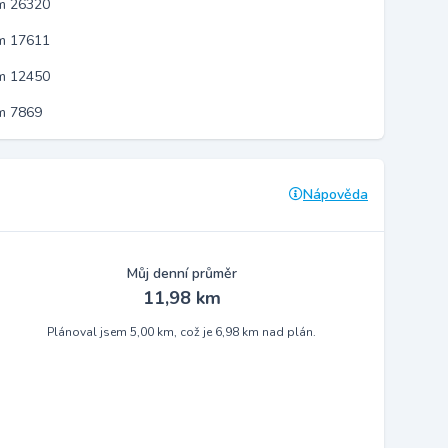
em 26320
em 17611
em 12450
m 7869
Nápověda
Můj denní průměr
11,98 km
Plánoval jsem 5,00 km, což je 6,98 km nad plán.