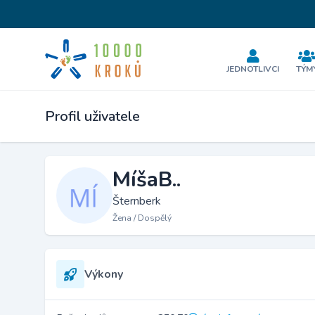
JEDNOTLIVCI
TÝM
Profil uživatele
MíšaB..
Šternberk
Žena / Dospělý
Výkony