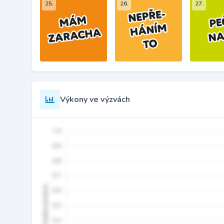
25.
26.
27.
Výkony ve výzvách