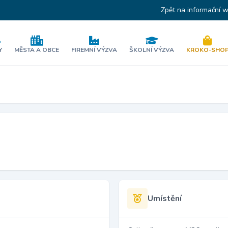
Zpět na informační 
Y
MĚSTA A OBCE
FIREMNÍ VÝZVA
ŠKOLNÍ VÝZVA
KROKO-SHO
Umístění