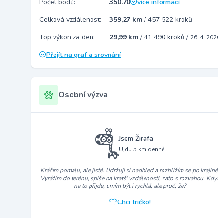
Počet bodů:
350.70
více informací
Celková vzdálenost:
359,27 km
/
457 522 kroků
Top výkon za den:
29,99 km
/
41 490 kroků
/
26. 4. 202
Přejít na graf a srovnání
Osobní výzva
Jsem Žirafa
Ujdu 5 km denně
Kráčím pomalu, ale jistě. Udržuji si nadhled a rozhlížím se po krajině
Vyrážím do terénu, spíše na kratší vzdálenosti, zato s rozvahou. Kdy
na to přijde, umím být i rychlá, ale proč, že?
Chci tričko!