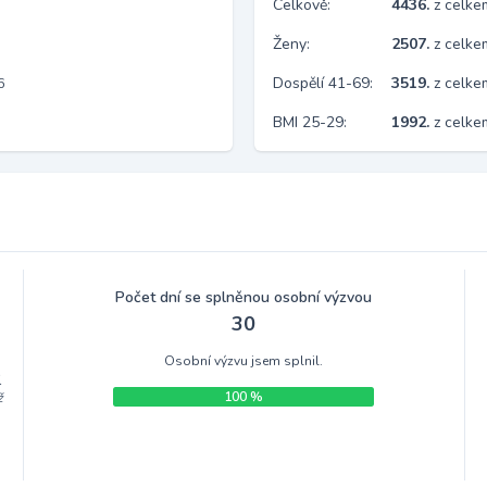
Celkově:
4436.
z celk
Ženy:
2507.
z celk
Dospělí 41-69:
3519.
z celk
6
BMI 25-29:
1992.
z celke
Počet dní se splněnou osobní výzvou
30
Osobní výzvu jsem splnil.
.
100 %
ž