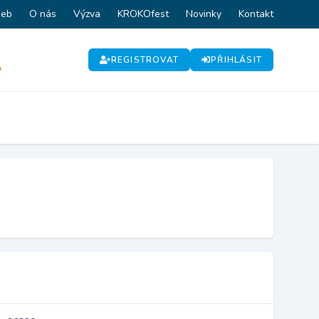
web
O nás
Výzva
KROKOfest
Novinky
Kontakt
REGISTROVAT
PŘIHLÁSIT
P