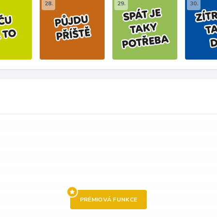
28.
29.
30.
PRÉMIOVÁ FUNKCE