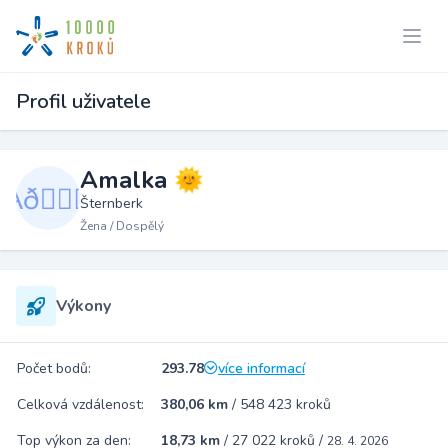
Profil uživatele
Amalka 🌞
Šternberk
Žena / Dospělý
Výkony
Počet bodů:
293.78
více informací
Celková vzdálenost:
380,06 km
/
548 423 kroků
Top výkon za den:
18,73 km
/
27 022 kroků
/
28. 4. 2026