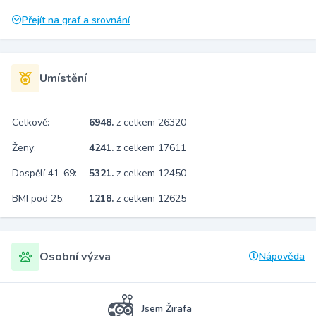
Přejít na graf a srovnání
Umístění
Celkově:
6948.
z celkem 26320
Ženy:
4241.
z celkem 17611
Dospělí 41-69:
5321.
z celkem 12450
BMI pod 25:
1218.
z celkem 12625
Osobní výzva
Nápověda
Jsem Žirafa