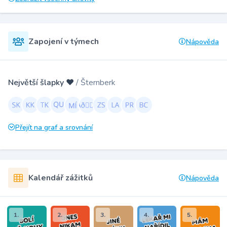
Zapojení v týmech
Nápověda
Největší šlapky ❤️
/ Šternberk
Přejít na graf a srovnání
Kalendář zážitků
Nápověda
1.
2.
3.
4.
5.