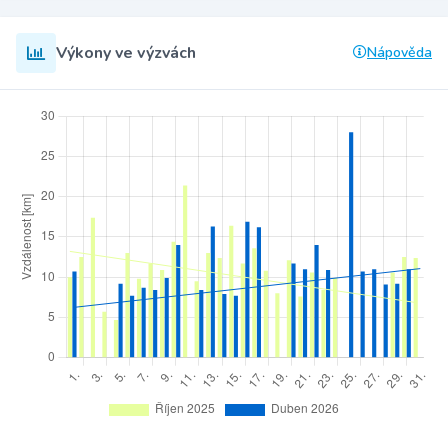
Výkony ve výzvách
Nápověda