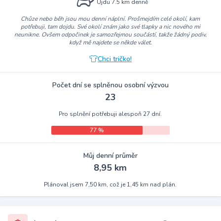
Ujdu 7.5 km denně
Chůze nebo běh jsou mou denní náplní. Prošmejdím celé okolí, kam
potřebuji, tam dojdu. Své okolí znám jako své tlapky a nic nového mi
neunikne. Ovšem odpočinek je samozřejmou součástí, takže žádný podiv,
když mě najdete se někde válet.
Chci tričko!
Počet dní se splněnou osobní výzvou
23
Pro splnění potřebuji alespoň 27 dní.
77 %
Můj denní průměr
8,95 km
Plánoval jsem 7,50 km, což je 1,45 km nad plán.