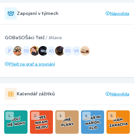
Zapojení v týmech
Nápověda
GOBaSOŠáci Telč
/ Jihlava
Přejít na graf a srovnání
Kalendář zážitků
Nápověda
1.
2.
3.
4.
5.