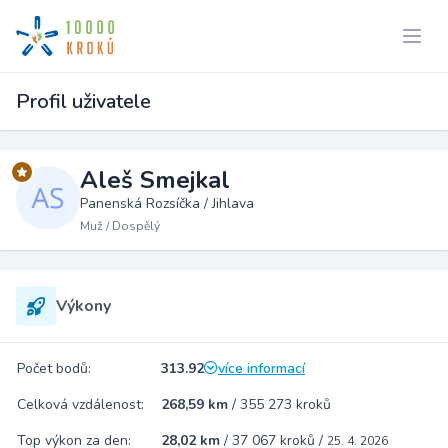
Profil uživatele
Aleš Smejkal
Panenská Rozsíčka / Jihlava
Muž / Dospělý
Výkony
Počet bodů:
313.92
více informací
Celková vzdálenost:
268,59 km
/
355 273 kroků
Top výkon za den:
28,02 km
/
37 067 kroků
/
25. 4. 2026