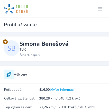
Profil uživatele
Simona Benešová
Telč
Žena / Dospělý
Výkony
Počet bodů:
416.00
více informací
Celková vzdálenost:
380,26 km
/
548 712 kroků
Top výkon za den:
22,26 km
/
32 118 kroků
/
28. 4. 2026