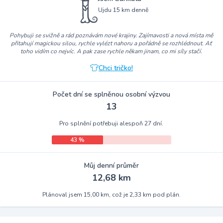
Ujdu 15 km denně
Pohybuji se svižně a rád poznávám nové krajiny. Zajímavosti a nová místa mě
přitahují magickou silou, rychle vylézt nahoru a pořádně se rozhlédnout. Ať
toho vidím co nejvíc. A pak zase rychle někam jinam, co mi síly stačí.
Chci tričko!
Počet dní se splněnou osobní výzvou
13
Pro splnění potřebuji alespoň 27 dní.
43 %
Můj denní průměr
12,68 km
Plánoval jsem 15,00 km, což je 2,33 km pod plán.