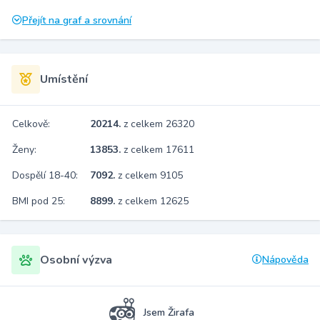
Přejít na graf a srovnání
Umístění
Celkově:
20214.
z celkem 26320
Ženy:
13853.
z celkem 17611
Dospělí 18-40:
7092.
z celkem 9105
BMI pod 25:
8899.
z celkem 12625
Osobní výzva
Nápověda
Jsem Žirafa