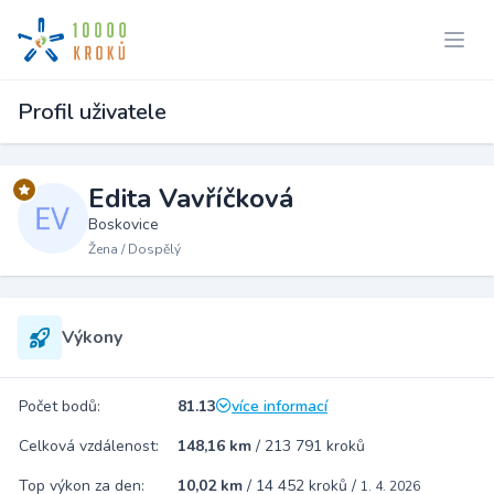
Profil uživatele
Edita Vavříčková
Boskovice
Žena / Dospělý
Výkony
Počet bodů:
81.13
více informací
Celková vzdálenost:
148,16 km
/
213 791 kroků
Top výkon za den:
10,02 km
/
14 452 kroků
/
1. 4. 2026