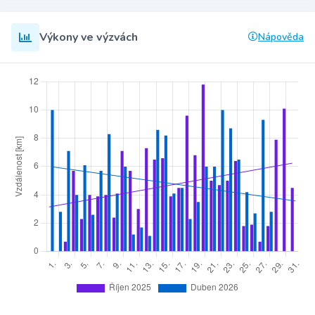
Výkony ve výzvách
Nápověda