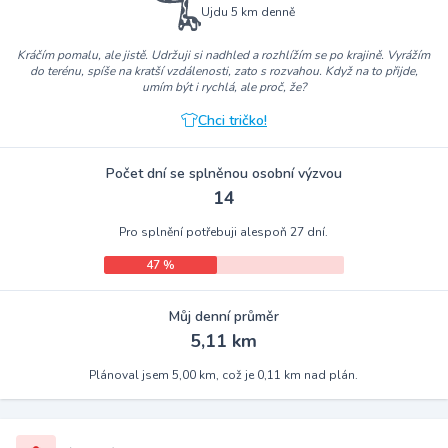
Ujdu 5 km denně
Kráčím pomalu, ale jistě. Udržuji si nadhled a rozhlížím se po krajině. Vyrážím
do terénu, spíše na kratší vzdálenosti, zato s rozvahou. Když na to přijde,
umím být i rychlá, ale proč, že?
Chci tričko!
Počet dní se splněnou osobní výzvou
14
Pro splnění potřebuji alespoň 27 dní.
47 %
Můj denní průměr
5,11 km
Plánoval jsem 5,00 km, což je 0,11 km nad plán.