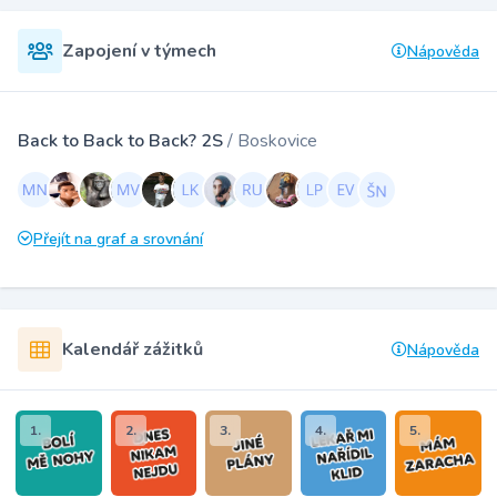
Zapojení v týmech
Nápověda
Back to Back to Back? 2S
/ Boskovice
Přejít na graf a srovnání
Kalendář zážitků
Nápověda
1.
2.
3.
4.
5.