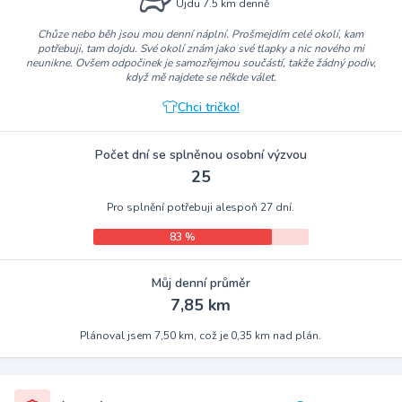
Ujdu 7.5 km denně
Chůze nebo běh jsou mou denní náplní. Prošmejdím celé okolí, kam
potřebuji, tam dojdu. Své okolí znám jako své tlapky a nic nového mi
neunikne. Ovšem odpočinek je samozřejmou součástí, takže žádný podiv,
když mě najdete se někde válet.
Chci tričko!
Počet dní se splněnou osobní výzvou
25
Pro splnění potřebuji alespoň 27 dní.
83 %
Můj denní průměr
7,85 km
Plánoval jsem 7,50 km, což je 0,35 km nad plán.