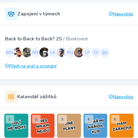
Zapojení v týmech
Nápověda
Back to Back to Back? 2S
/ Boskovice
Přejít na graf a srovnání
Kalendář zážitků
Nápověda
1.
2.
3.
4.
5.