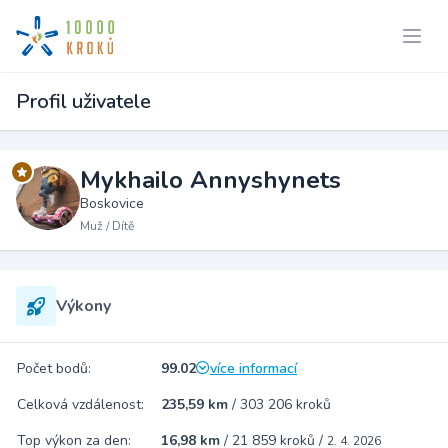
Profil uživatele
Mykhailo Annyshynets
Boskovice
Muž / Dítě
Výkony
Počet bodů:
99.02
více informací
Celková vzdálenost:
235,59 km
/
303 206 kroků
Top výkon za den:
16,98 km
/
21 859 kroků
/
2. 4. 2026